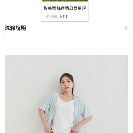
甜美蕾絲運動風百褶短
裙
NT.890
NT.1
洗滌說明