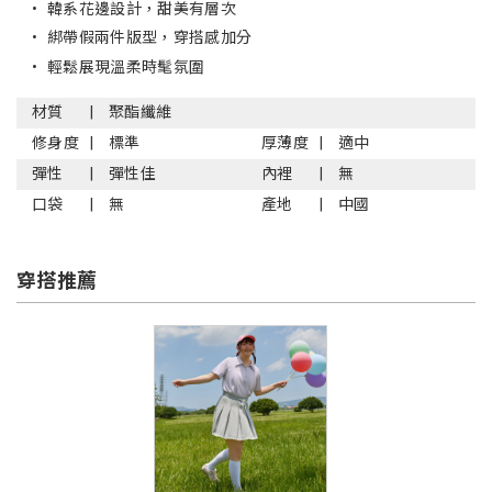
•
韓系花邊設計，甜美有層次
•
綁帶假兩件版型，穿搭感加分
•
輕鬆展現溫柔時髦氛圍
材質
聚酯纖維
修身度
標準
厚薄度
適中
彈性
彈性佳
內裡
無
口袋
無
產地
中國
穿搭推薦