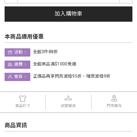
加入購物車
本商品適用優惠
全館3件88折
活動
全館商品滿$1000免運
運費
正價品再享閃亮波妞95折、璀璨波妞9折
會員
商品尺寸
試穿報告
門市庫存
商品資訊