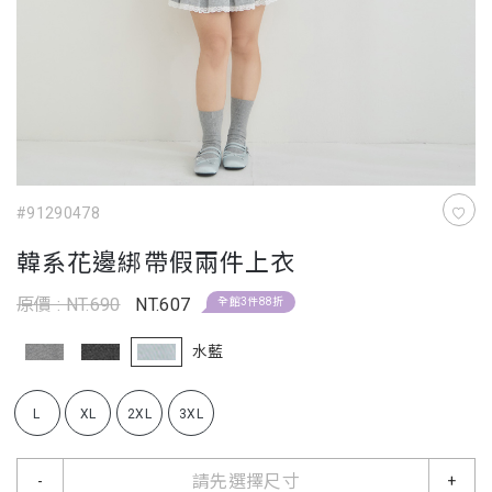
#91290478
韓系花邊綁帶假兩件上衣
原價 : NT.690
NT.607
全館3件88折
水藍
L
XL
2XL
3XL
請先選擇尺寸
-
+