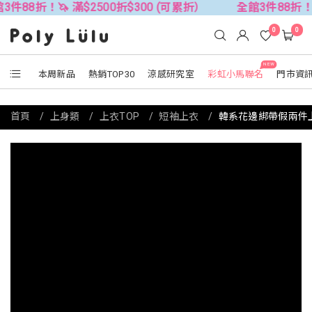
🦄 滿$2500折$300 (可累折）
全館3件88折！🦄 滿$25
0
0
NEW
本周新品
熱銷TOP30
涼感研究室
彩虹小馬聯名
門市資
首頁
上身類
上衣TOP
短袖上衣
韓系花邊綁帶假兩件