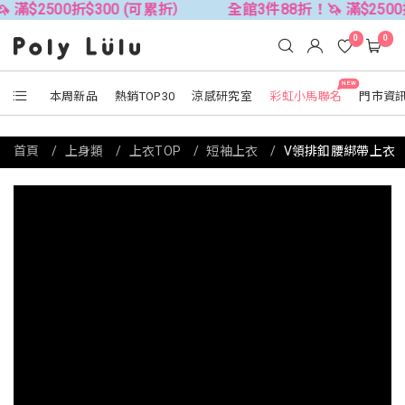
折$300 (可累折）
全館3件88折！🦄 滿$2500折$300 (
0
0
NEW
本周新品
熱銷TOP30
涼感研究室
彩虹小馬聯名
門市資
首頁
上身類
上衣TOP
短袖上衣
V領排釦腰綁帶上衣