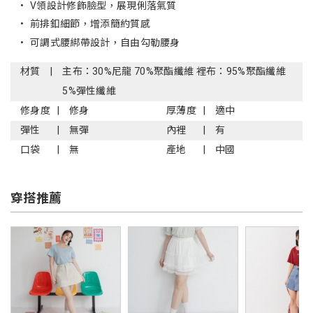
•
V領設計修飾臉型，展現俐落氣質
•
前排釦細節，增添簡約質感
•
可調式腰綁帶設計，自由勾勒腰身
材質
主布：30%尼龍 70%聚酯纖維 裡布：95%聚酯纖維
5%彈性纖維
修身度
修身
厚薄度
適中
彈性
無彈
內裡
有
口袋
無
產地
中國
穿搭推薦