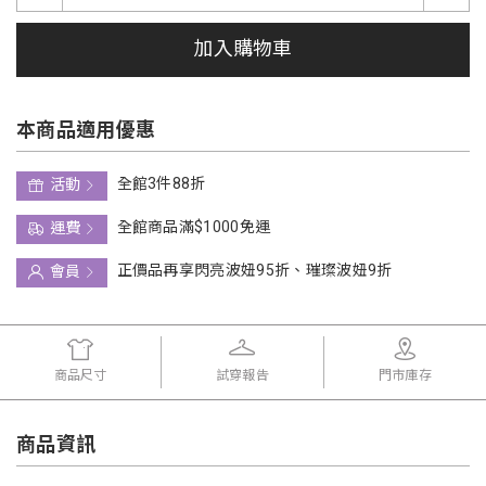
加入購物車
本商品適用優惠
全館3件88折
活動
全館商品滿$1000免運
運費
正價品再享閃亮波妞95折、璀璨波妞9折
會員
商品尺寸
試穿報告
門市庫存
商品資訊