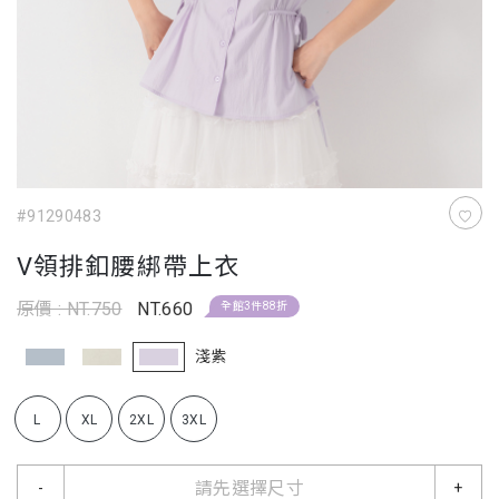
#91290483
V領排釦腰綁帶上衣
原價 : NT.750
NT.660
全館3件88折
淺紫
L
XL
2XL
3XL
請先選擇尺寸
-
+