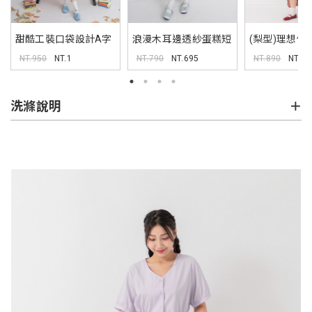
甜酷工裝口袋設計A字
浪漫木耳邊透紗蛋糕短
(梨型)理想修
短裙
裙
仔短褲
NT.950
NT.1
NT.790
NT.695
NT.890
NT.78
洗滌說明