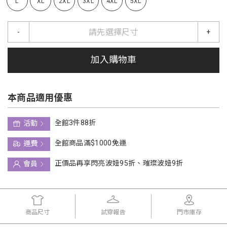
L
XL
2XL
3XL
4XL
5XL
請先選擇尺寸
-
+
加入購物車
本商品適用優惠
全館3件88折
活動
全館商品滿$1000免運
運費
正價品再享閃亮波妞95折、璀璨波妞9折
會員
商品尺寸
試穿報告
門市庫存