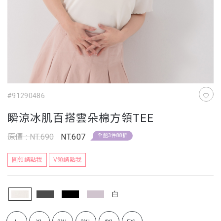
#91290486
瞬涼冰肌百搭雲朵棉方領TEE
原價 : NT.690
NT.607
全館3件88折
圓領請點我
V領請點我
白