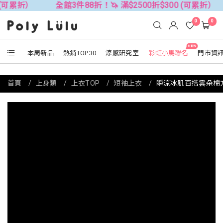
全館3件88折！🦄 滿$2500折$300 (可累折）
全館3件
0
0
NEW
本周新品
熱銷TOP30
涼感研究室
彩虹小馬聯名
門市資
首頁
上身類
上衣TOP
短袖上衣
瞬涼冰肌百搭雲朵棉方