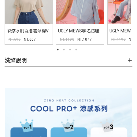
瞬涼冰肌百搭雲朵棉V
UGLY MEWS聯名防曬
UGLY MEW
領TEE
外套
外套
NT.690
NT.607
NT.1190
NT.1047
NT.1190
NT.
洗滌說明