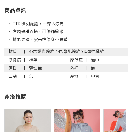
商品資訊
•
TTRI檢測認證，一穿即涼爽
•
方領優雅百搭，可修飾肩頸
•
透氣柔彈，雲朵棉修身不易皺
材質
48%嫘縈纖維 44%聚酯纖維 8%彈性纖維
修身度
標準
厚薄度
適中
彈性
彈性佳
內裡
無
口袋
無
產地
中國
穿搭推薦