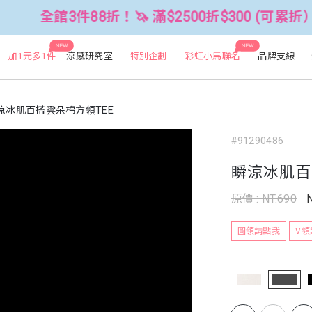
88折！🦄 滿$2500折$300 (可累折）
NEW
NEW
加1元多1件
涼感研究室
特別企劃
彩虹小馬聯名
品牌支線
涼冰肌百搭雲朵棉方領TEE
#91290486
瞬涼冰肌百
原價 : NT.690
圓領請點我
V領