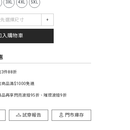
L
3XL
4XL
5XL
請先選擇尺寸
+
加入購物車
惠
3件88折
商品滿$1000免運
價品再享閃亮波妞95折、璀璨波妞9折
試穿報告
門市庫存