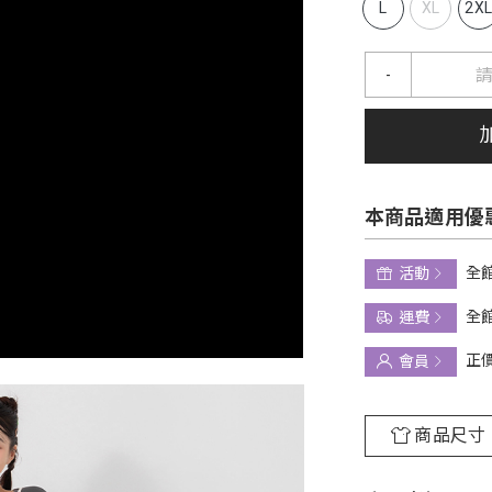
L
XL
2X
-
本商品適用優
全館
活動
全館
運費
正
會員
商品尺寸