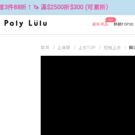
 滿$2500折$300 (可累折）
全館3件
NEW
最新商品
熱銷TOP30
首頁
上身類
上衣TOP
短袖上衣
瞬