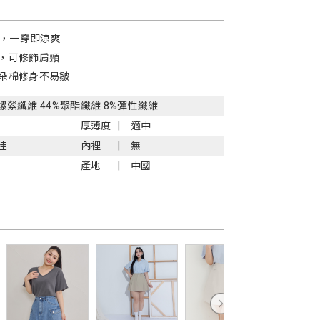
證，一穿即涼爽
，可修飾肩頸
朵棉修身不易皺
%嫘縈纖維 44%聚酯纖維 8%彈性纖維
厚薄度
適中
佳
內裡
無
產地
中國