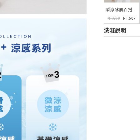
瞬涼冰肌百搭雲
朵棉圓領TEE
NT.690
NT.607
洗滌說明