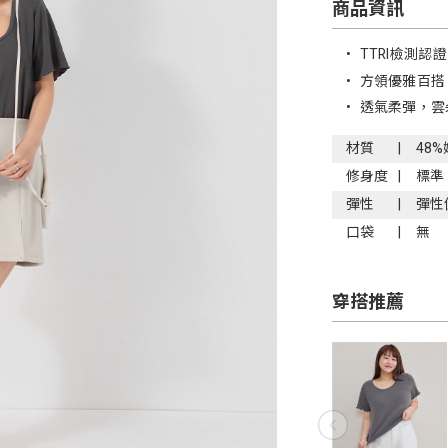
商品資訊
•
TTRI檢測認
•
方領優雅百搭
•
透氣柔彈，雲
材質
48
修身度
標準
彈性
彈性
口袋
無
穿搭推薦