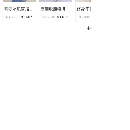
瞬涼冰肌百搭雲
高腰收腹輕挺西
修身不對稱百褶
雲朵棉女
朵棉V領TEE
裝百摺短裙
短裙 MISS
A字短褲
NT.690
NT.607
NT.790
NT.695
NT.890
NT.1
NT.850
MISS