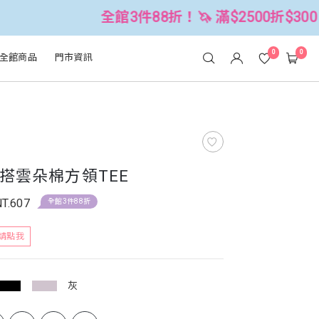
全館3件88折！🦄 滿$2500折$300 (可累折）
0
0
全館商品
門市資訊
搭雲朵棉方領TEE
NT.607
全館3件88折
請點我
灰