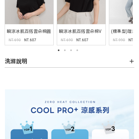
瞬涼冰肌百搭雲朵棉圓
瞬涼冰肌百搭雲朵棉V
(標準型)理想
領TEE
領TEE
刀牛仔褲
NT.690
NT.607
NT.690
NT.607
NT.990
NT.1
洗滌說明