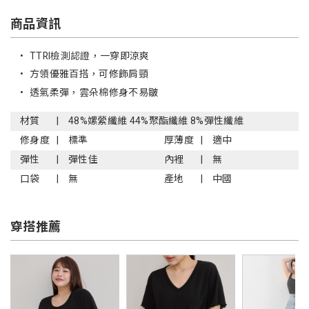
商品資訊
•
TTRI檢測認證，一穿即涼爽
•
方領優雅百搭，可修飾肩頸
•
透氣柔彈，雲朵棉修身不易皺
材質
48%嫘縈纖維 44%聚酯纖維 8%彈性纖維
修身度
標準
厚薄度
適中
彈性
彈性佳
內裡
無
口袋
無
產地
中國
穿搭推薦