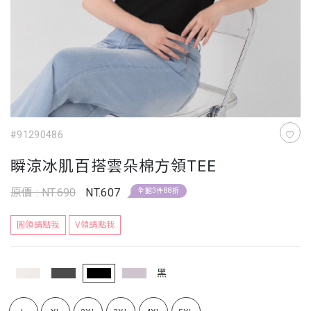
#91290486
瞬涼冰肌百搭雲朵棉方領TEE
原價 : NT.690
NT.607
全館3件88折
圓領請點我
V領請點我
黑