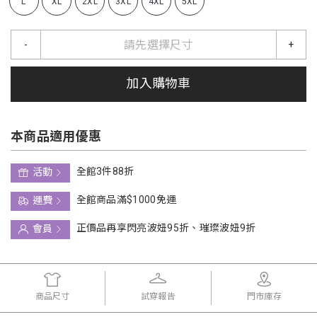
L
XL
2XL
3XL
4XL
5XL
請先選擇尺寸
-
+
加入購物車
本商品適用優惠
全館3件88折
活動
全館商品滿$1000免運
運費
正價品再享閃亮波妞95折、璀璨波妞9折
會員
商品尺寸
試穿報告
門市庫存