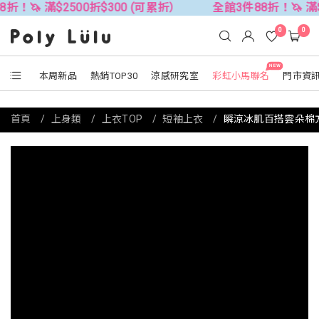
$2500折$300 (可累折）
全館3件88折！🦄 滿$2500折$
0
0
NEW
本周新品
熱銷TOP30
涼感研究室
彩虹小馬聯名
門市資
首頁
上身類
上衣TOP
短袖上衣
瞬涼冰肌百搭雲朵棉方