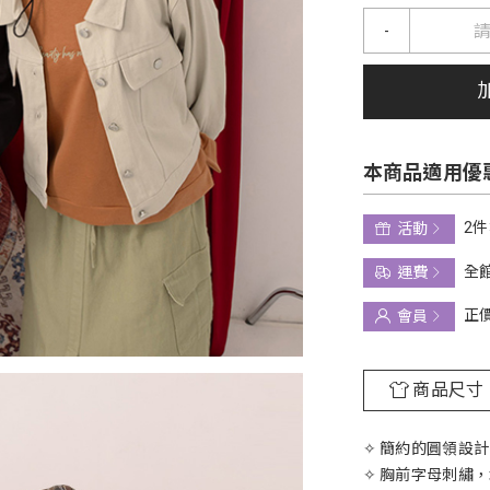
-
本商品適用優
2件
活動
全館
運費
正
會員
商品尺寸
✧ 簡約的圓領設
✧ 胸前字母刺繡