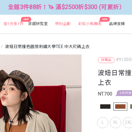
！🦄 滿$2500折$300 (可累折）
全
NEW
NEW
加1元多1件
涼感研究室
特別企劃
彩虹小馬聯名
品牌支線
波妞日常撞色圓領刺繡大學TEE 中大尺碼上衣
#91300
特價品
波妞日常撞
上衣
NT.700
2件39折
L
XL
2X