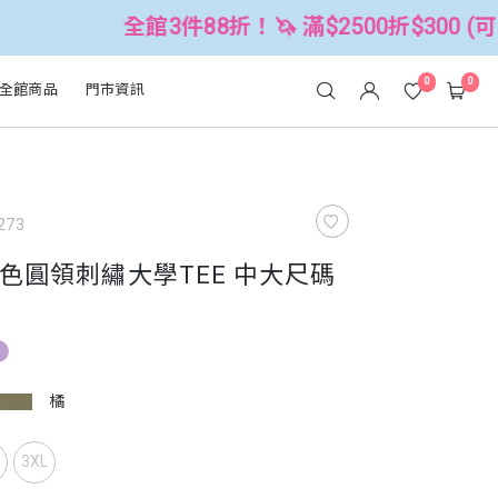
館3件88折！🦄 滿$2500折$300 (可累折）
0
0
全館商品
門市資訊
273
色圓領刺繡大學TEE 中大尺碼
橘
L
3XL