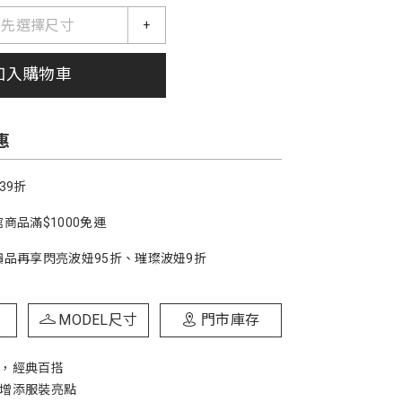
請先選擇尺寸
+
加入購物車
惠
39折
商品滿$1000免運
價品再享閃亮波妞95折、璀璨波妞9折
MODEL尺寸
門市庫存
計，經典百搭
，增添服裝亮點