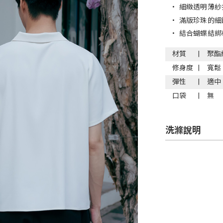
•
細緻透明薄紗
•
滿版珍珠的細
•
結合蝴蝶結綁
材質
聚酯
修身度
寬鬆
彈性
適中
口袋
無
洗滌說明