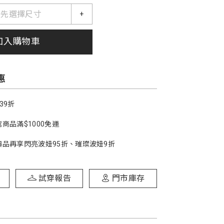
請先選擇尺寸
+
加入購物車
惠
39折
商品滿$1000免運
價品再享閃亮波妞95折、璀璨波妞9折
試穿報告
門市庫存