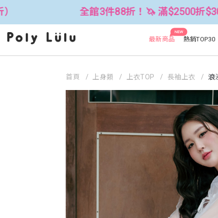
全館3件88折！🦄 滿$2500折$300 (可累折）
NEW
最新商品
熱銷TOP30
首頁
上身類
上衣TOP
長袖上衣
浪