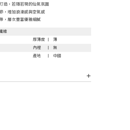
打造，若隱若現的仙氣氛圍
節，增加浪漫感與空氣感
帶，層次豐富優雅細膩
纖維
厚薄度
薄
內裡
無
產地
中國