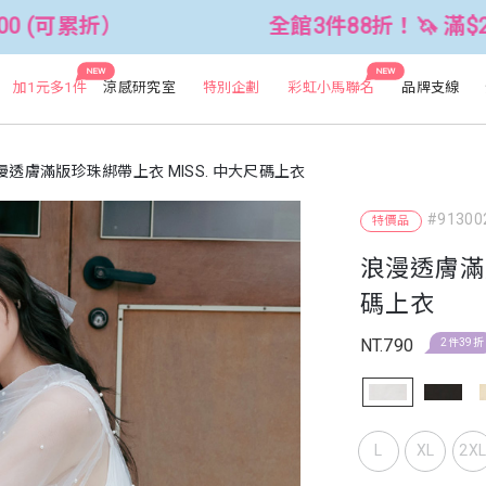
全館3件88折！🦄 滿$2500折$300 
NEW
NEW
加1元多1件
涼感研究室
特別企劃
彩虹小馬聯名
品牌支線
漫透膚滿版珍珠綁帶上衣 MISS. 中大尺碼上衣
#91300
特價品
浪漫透膚滿版
碼上衣
NT.790
2件39折
L
XL
2X