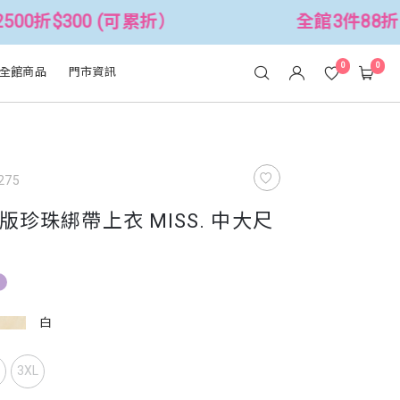
(可累折）
全館3件88折！🦄 滿$2500
0
0
全館商品
門市資訊
275
珍珠綁帶上衣 MISS. 中大尺
白
L
3XL