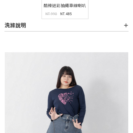
酷辣迷彩抽繩車線喇叭
褲 MUA
NT.990
NT.485
洗滌說明