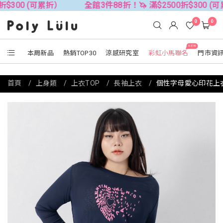
(可累折）
全館3件88折！🦄 滿$2500折$300 (可累折）
0
0
NEW
本周新品
熱銷TOP30
涼感研究室
彩虹小馬聯名
門市資
首頁
上身類
上衣TOP
長袖上衣
個性字母愛心印花上衣