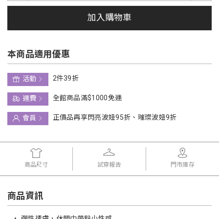
加入購物車
本商品適用優惠
2件39折
活動
全館商品滿$1000免運
運費
正價品再享閃亮波妞95折、璀璨波妞9折
會員
商品尺寸
試穿報告
門市庫存
商品資訊
•
彈性透膚，休閒中帶點小性感