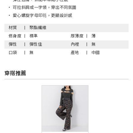
•
可拉斜肩或一字領，穿出不同氛圍
•
愛心螺旋字母印花，更顯設計感
材質
聚酯纖維
修身度
標準
厚薄度
薄
彈性
彈性佳
內裡
無
口袋
無
產地
中國
穿搭推薦