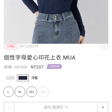
#91300279
特價品
個性字母愛心印花上衣 MUA
原價 : NT.530
NT.207
2件39折
深藍
L
XL
2XL
3XL
請先選擇尺寸
-
+