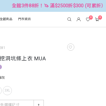
件88折！🦄 滿$2500折$300 (可累折）
0
0
全館商品
門市資訊
281
挖洞坑條上衣 MUA
深灰
L
3XL
請先選擇尺寸
+