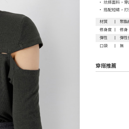
•
坑條面料，穿
•
搭配短裙，打
材質
聚酯
修身度
修身
彈性
彈性
口袋
無
穿搭推薦