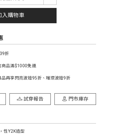
加入購物車
惠
39折
商品滿$1000免運
價品再享閃亮波妞95折、璀璨波妞9折
試穿報告
門市庫存
，性Y2K造型