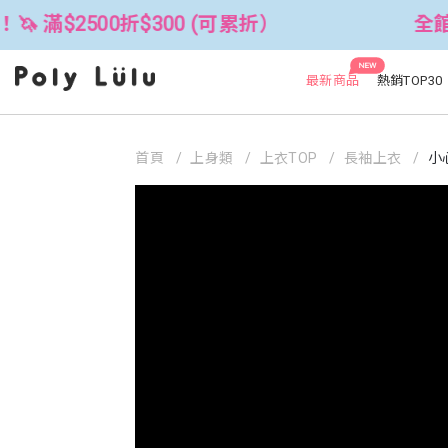
00折$300 (可累折）
全館3件88折！
NEW
最新商品
熱銷TOP30
首頁
上身類
上衣TOP
長袖上衣
小