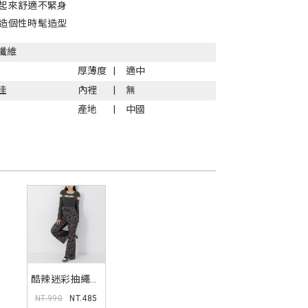
起來舒適不緊身
造個性時髦造型
纖維
厚薄度
適中
佳
內裡
無
產地
中國
酷辣迷彩抽繩車
線喇叭褲 MUA
NT.990
NT.485