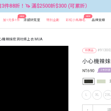
 滿$2500折$300 (可累折）
全館3
NEW
NEW
加1元多1件
涼感研究室
特別企劃
彩虹小馬聯名
品牌支線
心機辣妹挖洞坑條上衣 MUA
#91300
特價品
小心機辣妹
NT.690
2件39折
L
XL
2X
-