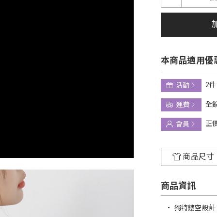
本商品適用優
2件
活動
全館
運費
正
會員
商品尺寸
商品資訊
•
獨特鏤空設計