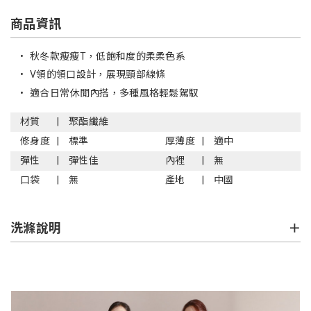
商品資訊
•
秋冬款瘦瘦T，低飽和度的柔柔色系
•
V領的領口設計，展現頸部線條
•
適合日常休閒內搭，多種風格輕鬆駕馭
材質
聚酯纖維
修身度
標準
厚薄度
適中
彈性
彈性佳
內裡
無
口袋
無
產地
中國
洗滌說明