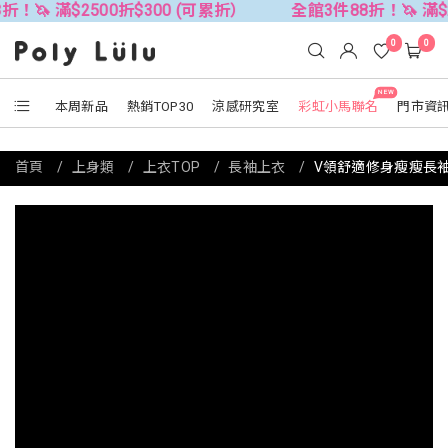
2500折$300 (可累折）
全館3件88折！🦄 滿$2500折$3
0
0
NEW
本周新品
熱銷TOP30
涼感研究室
彩虹小馬聯名
門市資
首頁
上身類
上衣TOP
長袖上衣
V領舒適修身瘦瘦長袖