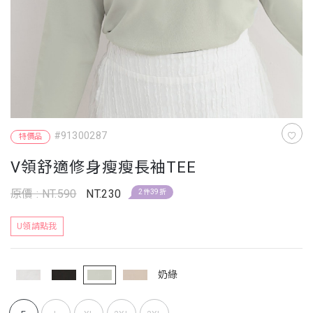
#91300287
特價品
V領舒適修身瘦瘦長袖TEE
原價 : NT.590
NT.230
2件39折
U領請點我
奶綠