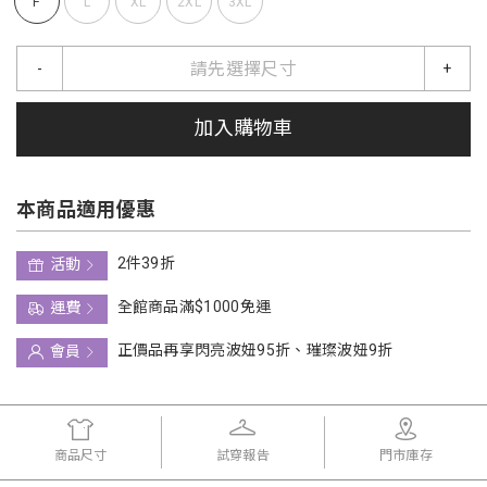
F
L
XL
2XL
3XL
請先選擇尺寸
-
+
加入購物車
本商品適用優惠
2件39折
活動
全館商品滿$1000免運
運費
正價品再享閃亮波妞95折、璀璨波妞9折
會員
商品尺寸
試穿報告
門市庫存