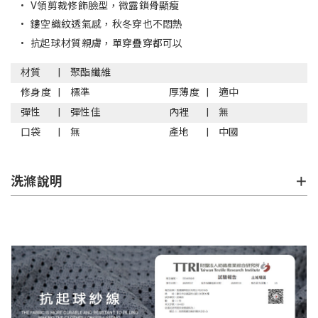
•
V領剪裁修飾臉型，微露鎖骨顯瘦
•
鏤空織紋透氣感，秋冬穿也不悶熱
•
抗起球材質親膚，單穿疊穿都可以
材質
聚酯纖維
修身度
標準
厚薄度
適中
彈性
彈性佳
內裡
無
口袋
無
產地
中國
洗滌說明