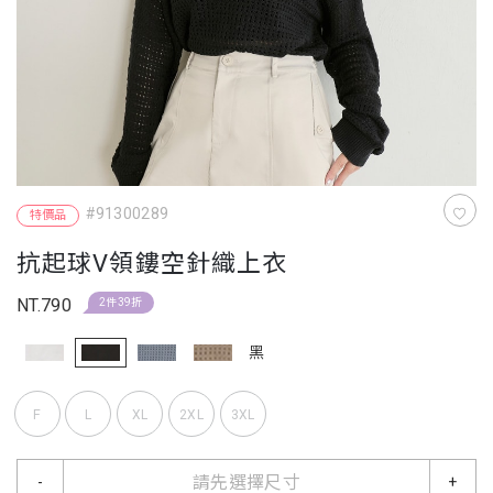
#91300289
特價品
抗起球V領鏤空針織上衣
NT.790
2件39折
黑
F
L
XL
2XL
3XL
請先選擇尺寸
-
+