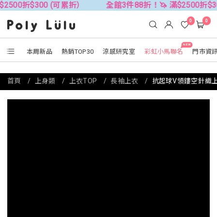
$300 (可累折）
全館3件88折！🦄 滿$2500折$300 (可
0
0
NEW
本周新品
熱銷TOP30
涼感研究室
彩虹小馬聯名
門市資
首頁
上身類
上衣TOP
長袖上衣
抗起球V領鏤空針織