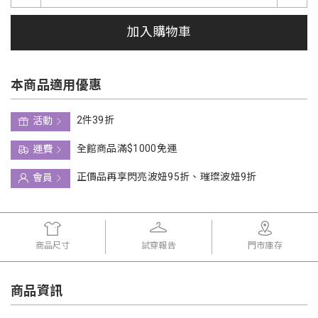
加入購物車
本商品適用優惠
2件39折
活動
全館商品滿$1000免運
運費
正價品再享閃亮波妞95折、璀璨波妞9折
會員
商品尺寸
試穿報告
門市庫存
商品資訊