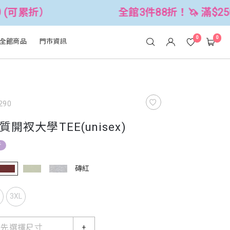
全館3件88折！🦄 滿$2500折$300 (可
0
0
全館商品
門市資訊
290
開衩大學TEE(unisex)
折
磚紅
L
3XL
請先選擇尺寸
+