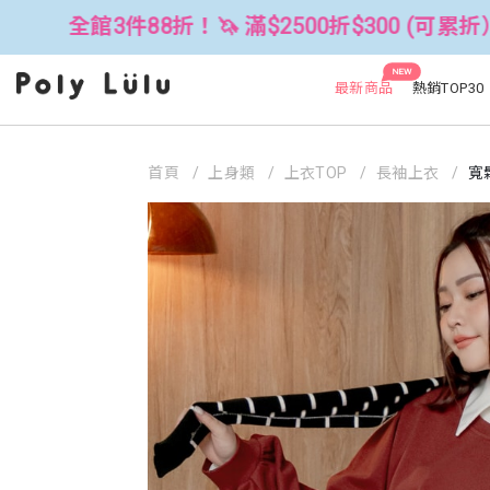
折！🦄 滿$2500折$300 (可累折）
NEW
最新商品
熱銷TOP30
首頁
上身類
上衣TOP
長袖上衣
寬