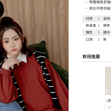
•
微蓬袖造型袖
•
男女共穿的版
材質
混棉
修身度
標準
彈性
適中
口袋
無
穿搭推薦
(
牛
N