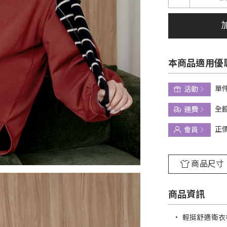
本商品適用優
單件
活動
全館
運費
正
會員
商品尺寸
商品資訊
•
輕挺舒適衛衣