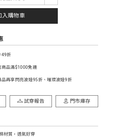
加入購物車
惠
49折
商品滿$1000免運
價品再享閃亮波妞95折、璀璨波妞9折
試穿報告
門市庫存
棉材質，透氣好穿