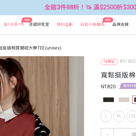
全館3件88折！🦄 滿$2500折$300 (可累折）
NEW
NEW
加1元多1件
涼感研究室
特別企劃
彩虹小馬聯名
品牌支線
鬆挺版棉質開衩大學TEE(unisex)
#91300
特價品
寬鬆挺版棉質
NT.820
單件49
L
XL
2X
-