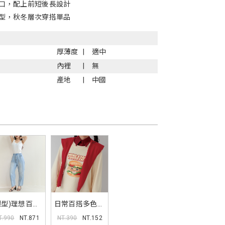
口，配上前短後長設計
型，秋冬層次穿搭單品
厚薄度
適中
內裡
無
產地
中國
梨型)理想百搭
日常百搭多色針
仔男友褲
織披肩
T.990
NT.871
NT.390
NT.152