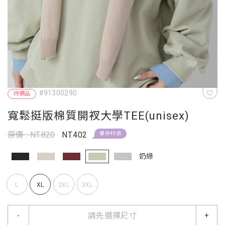
#91300290
特價品
寬鬆挺版棉質開衩大學TEE(unisex)
原價 : NT.820
NT.402
單件49折
奶綠
L
XL
2XL
3XL
請先選擇尺寸
-
+