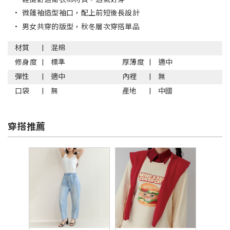
•
微蓬袖造型袖口，配上前短後長設計
•
男女共穿的版型，秋冬層次穿搭單品
材質
混棉
修身度
標準
厚薄度
適中
彈性
適中
內裡
無
口袋
無
產地
中國
穿搭推薦