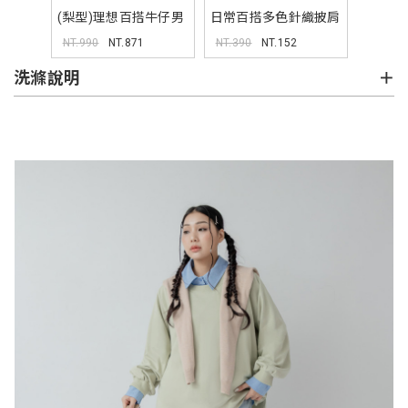
(梨型)理想百搭牛仔男
日常百搭多色針織披肩
友褲
NT.990
NT.871
NT.390
NT.152
洗滌說明