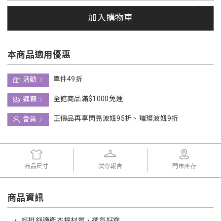
加入購物車
本商品適用優惠
單件49折
活動
全館商品滿$1000免運
運費
正價品再享閃亮波妞95折、璀璨波妞9折
會員
商品尺寸
試穿報告
門市庫存
商品資訊
•
輕挺舒適衛衣棉材質，透氣好穿