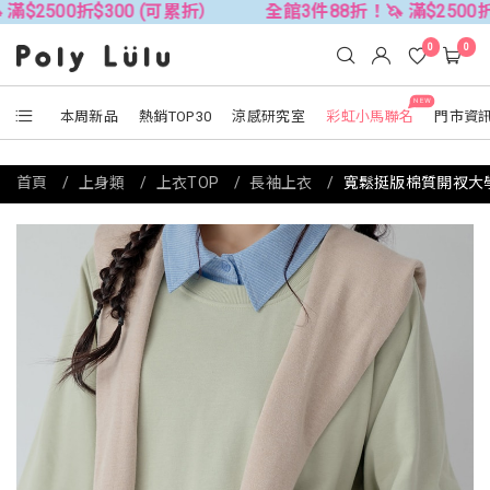
折$300 (可累折）
全館3件88折！🦄 滿$2500折$300 (
0
0
NEW
本周新品
熱銷TOP30
涼感研究室
彩虹小馬聯名
門市資
首頁
上身類
上衣TOP
長袖上衣
寬鬆挺版棉質開衩大學TE