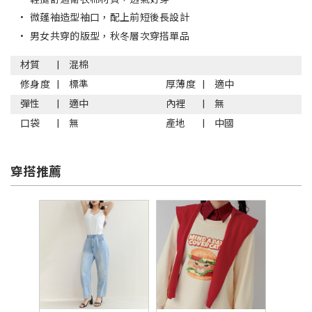
•
微蓬袖造型袖口，配上前短後長設計
•
男女共穿的版型，秋冬層次穿搭單品
材質
混棉
修身度
標準
厚薄度
適中
彈性
適中
內裡
無
口袋
無
產地
中國
穿搭推薦