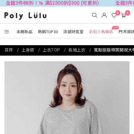
88折！🦄 滿$2500折$300 (可累折）
全館3件88折！🦄 
0
0
NEW
本周新品
熱銷TOP30
涼感研究室
彩虹小馬聯名
門市資
首頁
上身類
上衣TOP
長袖上衣
寬鬆挺版棉質開衩大學TE