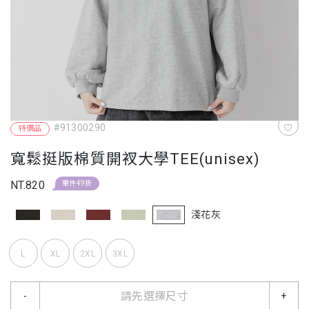
#91300290
特價品
寬鬆挺版棉質開衩大學TEE(unisex)
NT.820
單件49折
淺花灰
L
XL
2XL
3XL
請先選擇尺寸
-
+