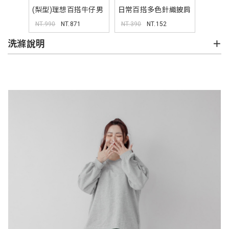
(梨型)理想百搭牛仔男
日常百搭多色針織披肩
友褲
NT.990
NT.871
NT.390
NT.152
洗滌說明