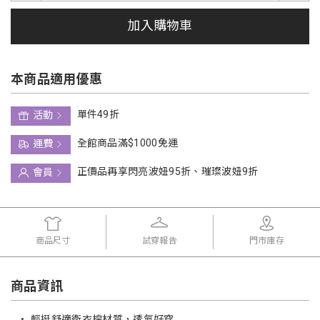
加入購物車
本商品適用優惠
單件49折
活動
全館商品滿$1000免運
運費
正價品再享閃亮波妞95折、璀璨波妞9折
會員
商品尺寸
試穿報告
門市庫存
商品資訊
•
輕挺舒適衛衣棉材質，透氣好穿