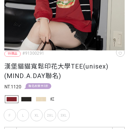
#91300291
特價品
漢堡貓貓寬鬆印花大學TEE(unisex)
(MIND.A.DAY聯名)
NT.1120
聯名款單件3折
紅
F
L
XL
2XL
3XL