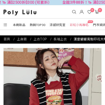
0折$300 (可累折）
全館3件88折！🦄 滿$2500折$300 
0
0
NEW
本周新品
熱銷TOP30
涼感研究室
彩虹小馬聯名
門市資
首頁
上身類
上衣TOP
長袖上衣
漢堡貓貓寬鬆印花大學TEE