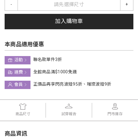
請先選擇尺寸
-
+
加入購物車
本商品適用優惠
聯名款單件3折
活動
全館商品滿$1000免運
運費
正價品再享閃亮波妞95折、璀璨波妞9折
會員
商品尺寸
試穿報告
門市庫存
商品資訊