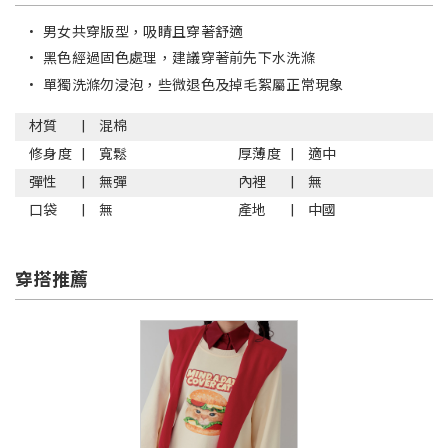
•
男女共穿版型，吸睛且穿著舒適
•
黑色經過固色處理，建議穿著前先下水洗滌
•
單獨洗滌勿浸泡，些微退色及掉毛絮屬正常現象
材質
混棉
修身度
寬鬆
厚薄度
適中
彈性
無彈
內裡
無
口袋
無
產地
中國
穿搭推薦