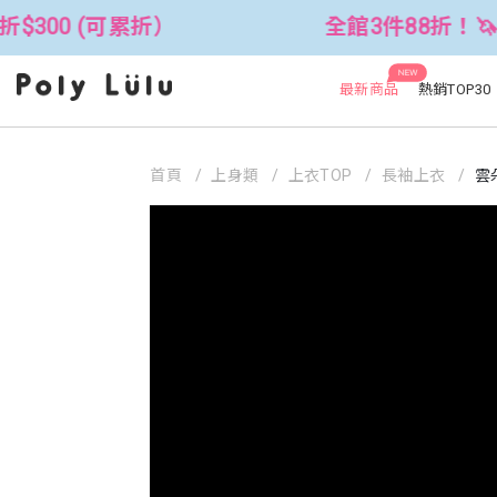
累折）
全館3件88折！🦄 滿$2500折$
NEW
最新商品
熱銷TOP30
首頁
上身類
上衣TOP
長袖上衣
雲