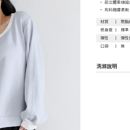
•
前立體車線設
•
布料親膚柔軟
材質
聚酯
修身度
標準
彈性
彈性
口袋
無
洗滌說明