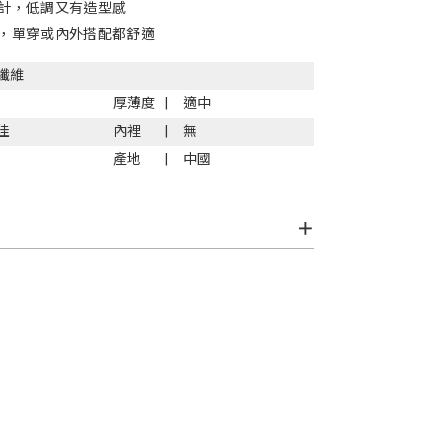
計，低調又有造型感
，單穿或內外搭配都舒適
纖維
厚薄度
適中
佳
內裡
無
產地
中國