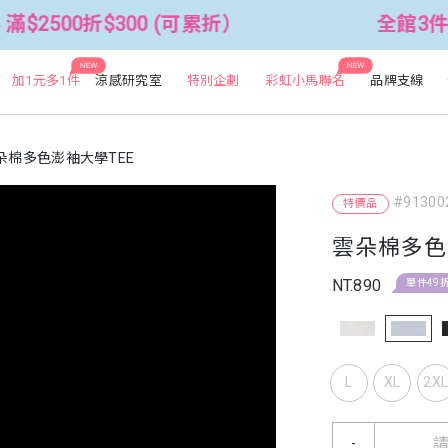
300 (可累折）
全館3件88折！🦄 滿$
NEW
NEW
加1元多1件
涼感研究室
特別企劃
彩虹小馬聯名
品牌支線
朵棉多色澎袖大學TEE
#91300
特價品
雲朵棉多色
NT.890
單件49
L
XL
2X
-