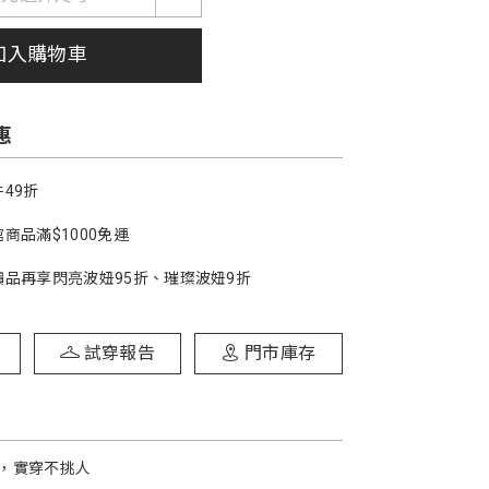
加入購物車
惠
49折
商品滿$1000免運
價品再享閃亮波妞95折、璀璨波妞9折
試穿報告
門市庫存
，實穿不挑人