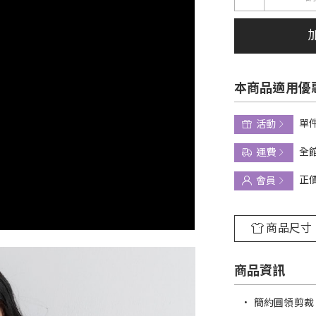
本商品適用優
單件
活動
全館
運費
正
會員
商品尺寸
商品資訊
•
簡約圓領剪裁