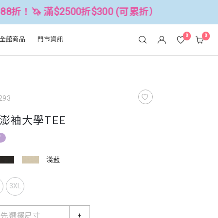
2500折$300 (可累折）
全館3件88折
0
0
全館商品
門市資訊
293
澎袖大學TEE
折
淺藍
L
3XL
請先選擇尺寸
+