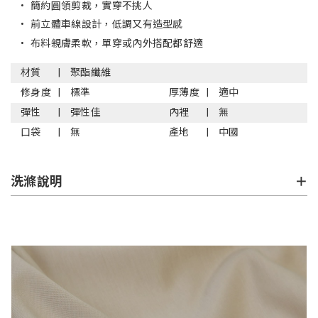
•
簡約圓領剪裁，實穿不挑人
•
前立體車線設計，低調又有造型感
•
布料親膚柔軟，單穿或內外搭配都舒適
材質
聚酯纖維
修身度
標準
厚薄度
適中
彈性
彈性佳
內裡
無
口袋
無
產地
中國
洗滌說明