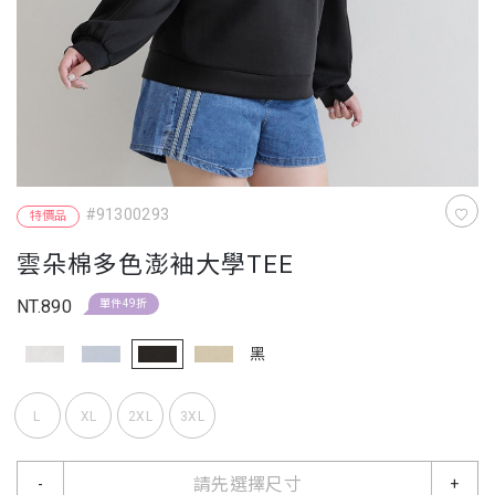
#91300293
特價品
雲朵棉多色澎袖大學TEE
NT.890
單件49折
黑
L
XL
2XL
3XL
請先選擇尺寸
-
+