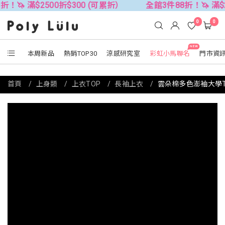
$2500折$300 (可累折）
全館3件88折！🦄 滿$2500折$
0
0
NEW
本周新品
熱銷TOP30
涼感研究室
彩虹小馬聯名
門市資
首頁
上身類
上衣TOP
長袖上衣
雲朵棉多色澎袖大學T