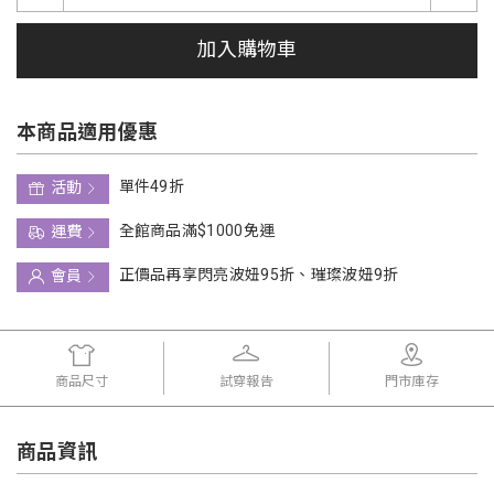
加入購物車
本商品適用優惠
單件49折
活動
全館商品滿$1000免運
運費
正價品再享閃亮波妞95折、璀璨波妞9折
會員
商品尺寸
試穿報告
門市庫存
商品資訊