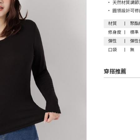
•
天然材質調節
•
圓領設計可修
材質
聚酯
修身度
標準
彈性
彈性
口袋
無
穿搭推薦