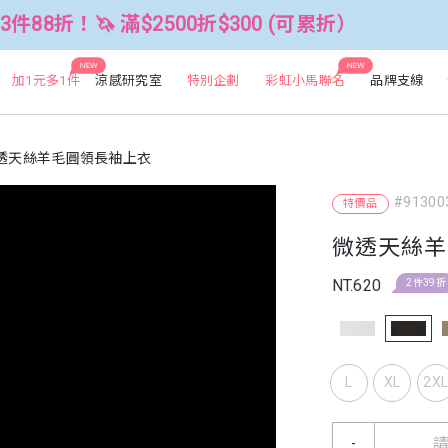
 滿$2500折$300 (可累折）
全館3件
NEW
NEW
加1元多1件
涼感研究室
特別企劃
彩虹小馬聯名
品牌支線
透天絲羊毛圓領長袖上衣
#91300
特價品
微透天絲羊
NT.620
2件39折
L
XL
2X
-