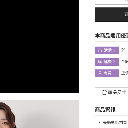
本商品適用優
2件
活動
全館
運費
正
會員
商品尺寸
商品資訊
•
天絲羊毛材質