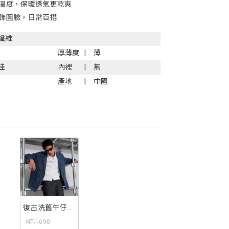
溫度，保暖透氣更乾爽
飾圓臉，日常百搭
纖維
厚薄度
薄
佳
內裡
無
產地
中國
復古洗舊牛仔西
裝外套(unisex)
NT.1690