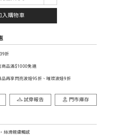
加入購物車
惠
39折
商品滿$1000免運
價品再享閃亮波妞95折、璀璨波妞9折
試穿報告
門市庫存
，絲滑親膚觸感