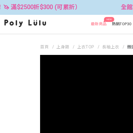
0折$300 (可累折）
全館3件88折！🦄
NEW
最新商品
熱銷TOP30
首頁
上身類
上衣TOP
長袖上衣
微