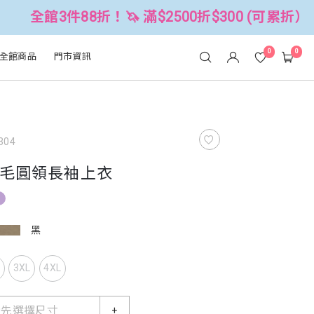
88折！🦄 滿$2500折$300 (可累折）
0
0
全館商品
門市資訊
304
毛圓領長袖上衣
黑
L
3XL
4XL
請先選擇尺寸
+