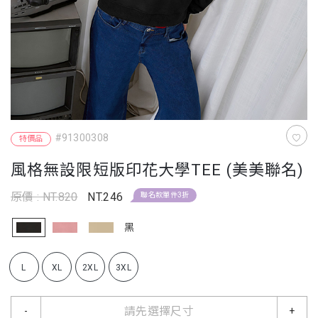
#91300308
特價品
風格無設限短版印花大學TEE (美美聯名)
原價 : NT.820
NT.246
聯名款單件3折
黑
L
XL
2XL
3XL
請先選擇尺寸
-
+