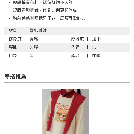
•
親膚棉質布料，透氣舒適不悶熱
•
短版寬鬆剪裁，修飾比例更顯俏皮
•
胸前美美與眼鏡男印花，展現可愛魅力
材質
聚酯纖維
修身度
寬鬆
厚薄度
適中
彈性
無彈
內裡
無
口袋
無
產地
中國
穿搭推薦