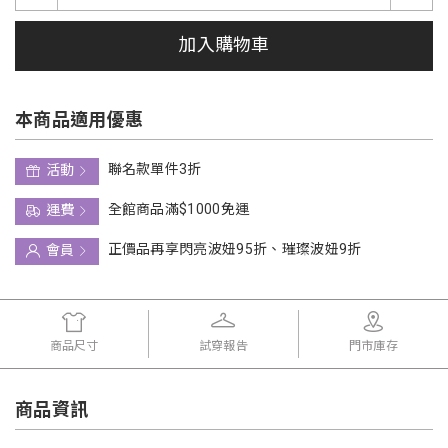
加入購物車
本商品適用優惠
聯名款單件3折
活動
全館商品滿$1000免運
運費
正價品再享閃亮波妞95折、璀璨波妞9折
會員
商品尺寸
試穿報告
門市庫存
商品資訊