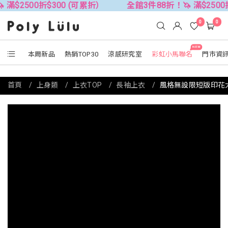
$300 (可累折）
全館3件88折！🦄 滿$2500折$300 (可
0
0
NEW
本周新品
熱銷TOP30
涼感研究室
彩虹小馬聯名
門市資
首頁
上身類
上衣TOP
長袖上衣
風格無設限短版印花大學