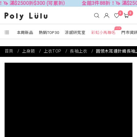
00折$300 (可累折）
全館3件88折！🦄 滿$2500折$300
0
0
NEW
本周新品
熱銷TOP30
涼感研究室
彩虹小馬聯名
門市資
首頁
上身類
上衣TOP
長袖上衣
圓領木耳邊針織長袖