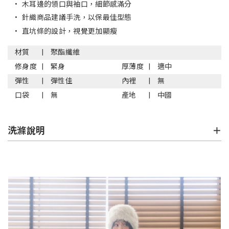
•
木耳邊的領口與袖口，細節感滿分
•
針織商品建議手洗，以保最佳型態
•
直坑條的設計，視覺更加顯瘦
材質
聚酯纖維
修身度
緊身
厚薄度
適中
彈性
彈性佳
內裡
無
口袋
無
產地
中國
洗滌說明