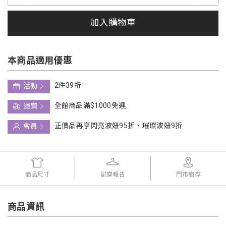
加入購物車
本商品適用優惠
2件39折
活動
全館商品滿$1000免運
運費
正價品再享閃亮波妞95折、璀璨波妞9折
會員
商品尺寸
試穿報告
門市庫存
商品資訊