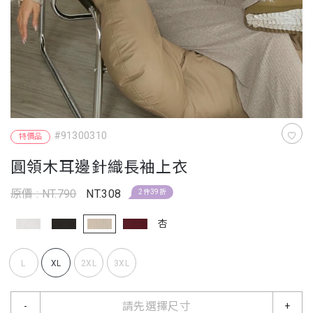
#91300310
特價品
圓領木耳邊針織長袖上衣
原價 : NT.790
NT.308
2件39折
杏
L
XL
2XL
3XL
請先選擇尺寸
-
+