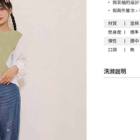
•
微澎袖的設計
•
假兩件層次，
材質
混棉
修身度
標準
彈性
適中
口袋
無
洗滌說明