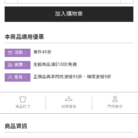
加入購物車
本商品適用優惠
單件49折
活動
全館商品滿$1000免運
運費
正價品再享閃亮波妞95折、璀璨波妞9折
會員
商品尺寸
試穿報告
門市庫存
商品資訊