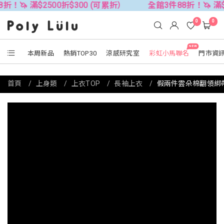
滿$2500折$300 (可累折）
全館3件88折！🦄 滿$2500折
0
0
NEW
本周新品
熱銷TOP30
涼感研究室
彩虹小馬聯名
門市資
首頁
上身類
上衣TOP
長袖上衣
假兩件雲朵棉翻領綁