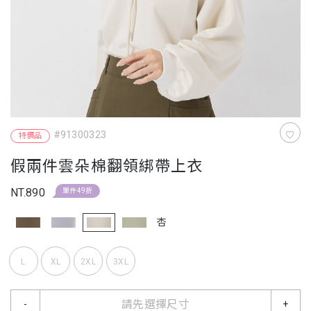
#91300323
特價品
假兩件雲朵棉翻領綁帶上衣
NT.890
單件49折
杏
L
XL
2XL
3XL
請先選擇尺寸
-
+