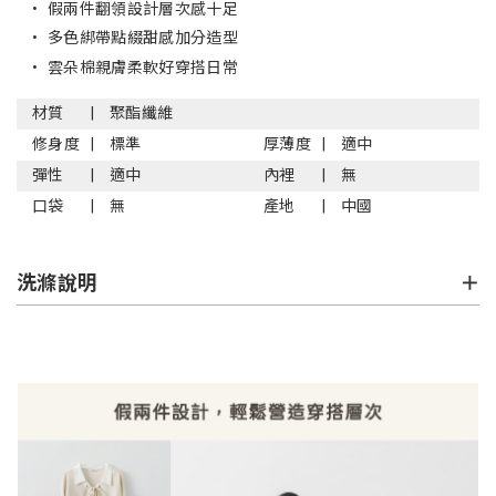
•
假兩件翻領設計層次感十足
•
多色綁帶點綴甜感加分造型
•
雲朵棉親膚柔軟好穿搭日常
材質
聚酯纖維
修身度
標準
厚薄度
適中
彈性
適中
內裡
無
口袋
無
產地
中國
洗滌說明