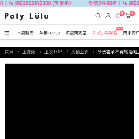
00折$300 (可累折）
全館3件88折！🦄 滿$2500折$300
0
0
NEW
本周新品
熱銷TOP30
涼感研究室
彩虹小馬聯名
門市資
首頁
上身類
上衣TOP
長袖上衣
砂洗雲朵棉寬鬆連帽上衣 