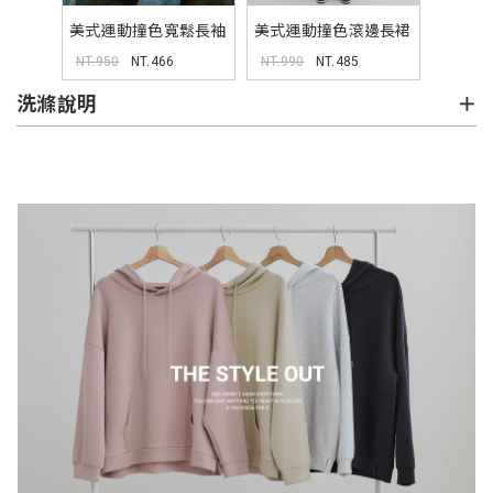
美式運動撞色寬鬆長袖
美式運動撞色滾邊長裙
上衣 (unisex)
NT.950
NT.466
NT.990
NT.485
洗滌說明