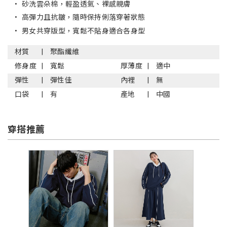
•
砂洗雲朵棉，輕盈透氣、裸感親膚
•
高彈力且抗皺，隨時保持俐落穿著狀態
•
男女共穿版型，寬鬆不貼身適合各身型
材質
聚酯纖維
修身度
寬鬆
厚薄度
適中
彈性
彈性佳
內裡
無
口袋
有
產地
中國
穿搭推薦