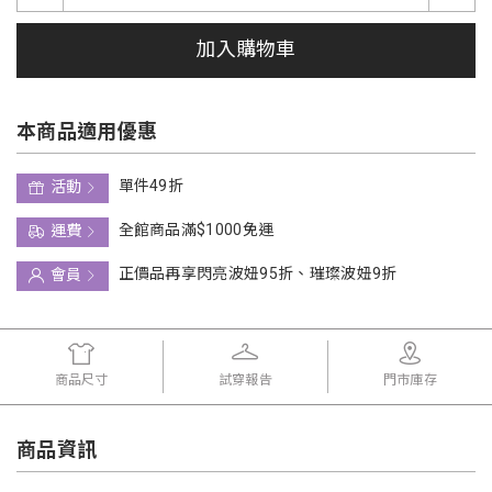
加入購物車
本商品適用優惠
單件49折
活動
全館商品滿$1000免運
運費
正價品再享閃亮波妞95折、璀璨波妞9折
會員
商品尺寸
試穿報告
門市庫存
商品資訊