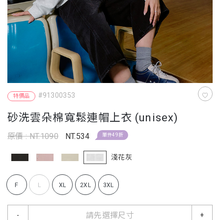
#91300353
特價品
砂洗雲朵棉寬鬆連帽上衣 (unisex)
原價 : NT.1090
NT.534
單件49折
淺花灰
F
L
XL
2XL
3XL
請先選擇尺寸
-
+