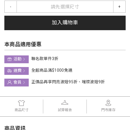
請先選擇尺寸
-
+
加入購物車
本商品適用優惠
聯名款單件3折
活動
全館商品滿$1000免運
運費
正價品再享閃亮波妞95折、璀璨波妞9折
會員
商品尺寸
試穿報告
門市庫存
商品資訊