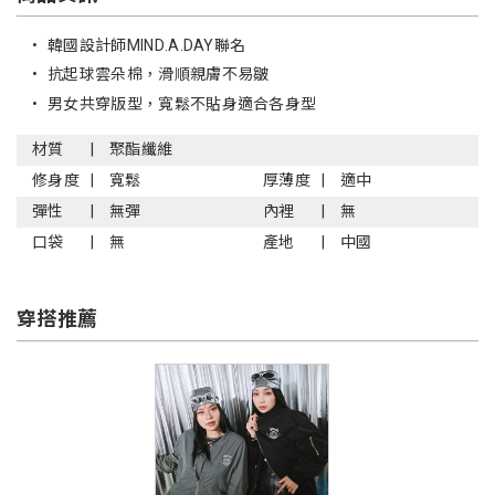
•
韓國設計師MIND.A.DAY聯名
•
抗起球雲朵棉，滑順親膚不易皺
•
男女共穿版型，寬鬆不貼身適合各身型
材質
聚酯纖維
修身度
寬鬆
厚薄度
適中
彈性
無彈
內裡
無
口袋
無
產地
中國
穿搭推薦