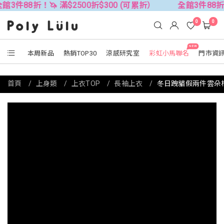
！🦄 滿$2500折$300 (可累折）
全館3件88折！🦄 滿$2
0
0
NEW
本周新品
熱銷TOP30
涼感研究室
彩虹小馬聯名
門市資
首頁
上身類
上衣TOP
長袖上衣
冬日跩貓假兩件雲朵棉上衣(