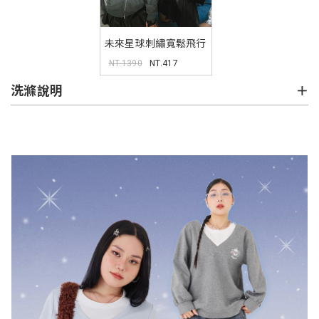
未來星球刺繡寬鬆飛行
外套(unisex)
NT.1390
NT.417
(MIND.A.DAY聯名)
洗滌說明