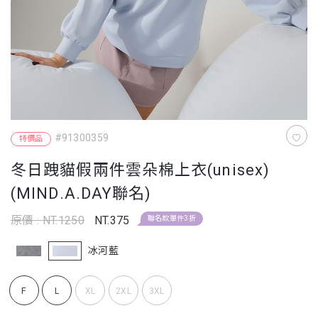
#91300359
特價品
冬日跩貓假兩件雲朵棉上衣(unisex)
(MIND.A.DAY聯名)
原價 : NT.1250
NT.375
聯名款單件3折
冰河藍
F
L
XL
2XL
3XL