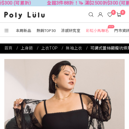
累折）
全館3件88折！🦄 滿$2500折$300 (可累折）
0
0
NEW
本周新品
熱銷TOP30
涼感研究室
彩虹小馬聯名
門市資
首頁
上身類
上衣TOP
無袖上衣
可調式蕾絲顯瘦坑條