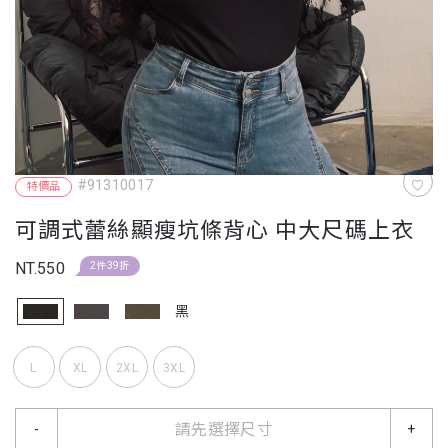
#91310017
特價品
可調式蕾絲顯瘦坑條背心 中大尺碼上衣
NT.550
2件39折
黑
L
XL
2XL
3XL
請先選擇尺寸
-
+