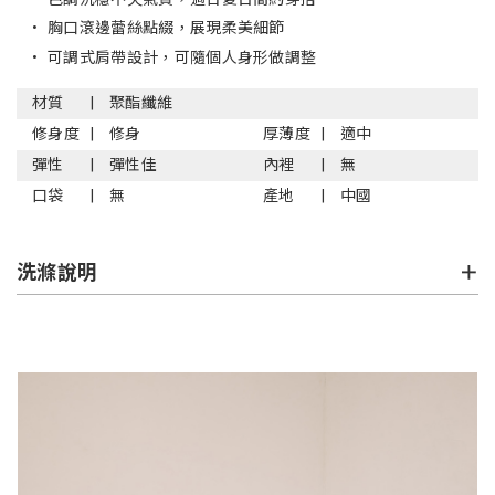
•
胸口滾邊蕾絲點綴，展現柔美細節
•
可調式肩帶設計，可隨個人身形做調整
材質
聚酯纖維
修身度
修身
厚薄度
適中
彈性
彈性佳
內裡
無
口袋
無
產地
中國
洗滌說明