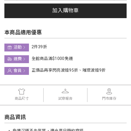
加入購物車
本商品適用優惠
2件39折
活動
全館商品滿$1000免運
運費
正價品再享閃亮波妞95折、璀璨波妞9折
會員
商品尺寸
試穿報告
門市庫存
商品資訊
•
色調沉穩不失氣質，適合夏日簡約穿搭