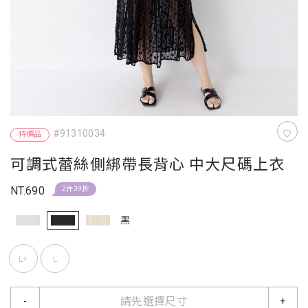
#91310034
特價品
可調式蕾絲側綁帶長背心 中大尺碼上衣
NT.690
2件39折
黑
L+
L
請先選擇尺寸
-
+