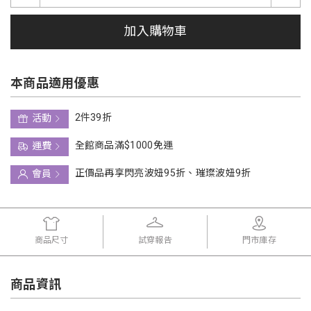
加入購物車
本商品適用優惠
2件39折
活動
全館商品滿$1000免運
運費
正價品再享閃亮波妞95折、璀璨波妞9折
會員
商品尺寸
試穿報告
門市庫存
商品資訊