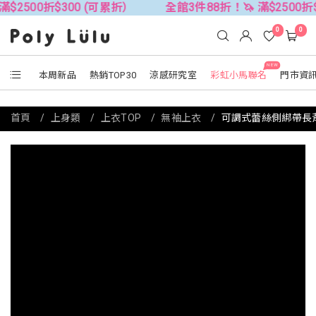
折$300 (可累折）
全館3件88折！🦄 滿$2500折$300 (
0
0
NEW
本周新品
熱銷TOP30
涼感研究室
彩虹小馬聯名
門市資
首頁
上身類
上衣TOP
無袖上衣
可調式蕾絲側綁帶長