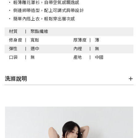
•
輕薄雕花罩衫，自帶空氣感飄逸感
•
側邊綁帶造型，配上可調式肩帶設計
•
簡單內搭上衣，輕鬆穿出層次感
材質
聚酯纖維
修身度
寬鬆
厚薄度
薄
彈性
適中
內裡
無
口袋
無
產地
中國
洗滌說明