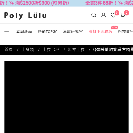
2500折$300 (可累折）
全館3件88折！🦄 滿$2500折$3
0
0
NEW
本周新品
熱銷TOP30
涼感研究室
彩虹小馬聯名
門市資
首頁
上身類
上衣TOP
無袖上衣
Q彈暖薑絨寬肩方領