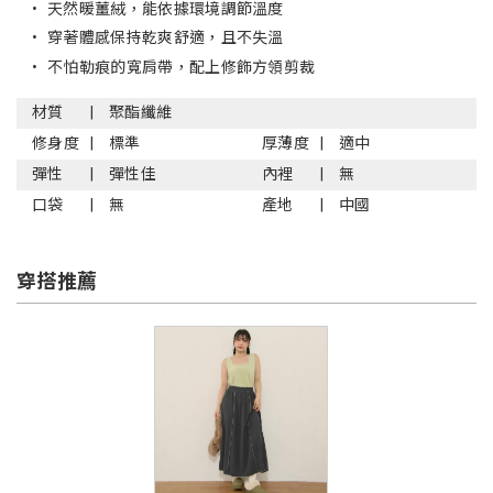
•
天然暖薑絨，能依據環境調節溫度
•
穿著體感保持乾爽舒適，且不失溫
•
不怕勒痕的寬肩帶，配上修飾方領剪裁
材質
聚酯纖維
修身度
標準
厚薄度
適中
彈性
彈性佳
內裡
無
口袋
無
產地
中國
穿搭推薦