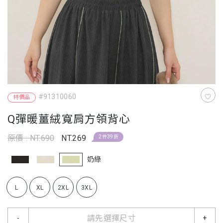
#91310060
特價品
Q彈暖薑絨寬肩方領背心
原價 : NT.690
NT.269
2件39折
奶綠
L
XL
2XL
3XL
請先選擇尺寸
-
+