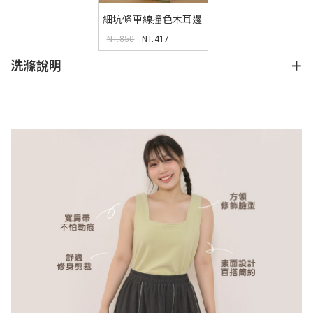
細坑條車線撞色木耳邊
長裙
NT.850
NT.417
洗滌說明