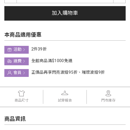
加入購物車
本商品適用優惠
2件39折
活動
全館商品滿$1000免運
運費
正價品再享閃亮波妞95折、璀璨波妞9折
會員
商品尺寸
試穿報告
門市庫存
商品資訊