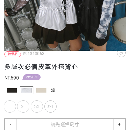
#91310063
特價品
多層次必備皮革外搭背心
NT.690
2件39折
銀
L
XL
2XL
3XL
請先選擇尺寸
-
+