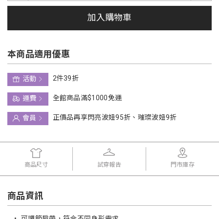
加入購物車
本商品適用優惠
2件39折
活動
全館商品滿$1000免運
運費
正價品再享閃亮波妞95折、璀璨波妞9折
會員
商品尺寸
試穿報告
門市庫存
商品資訊
•
可調節肩帶，符合不同身形需求