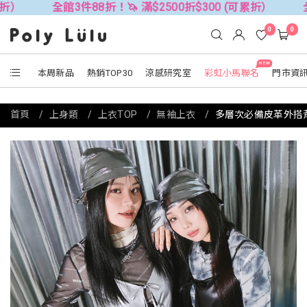
館3件88折！🦄 滿$2500折$300 (可累折）
全館3件88折！
0
0
NEW
本周新品
熱銷TOP30
涼感研究室
彩虹小馬聯名
門市資
首頁
上身類
上衣TOP
無袖上衣
多層次必備皮革外搭