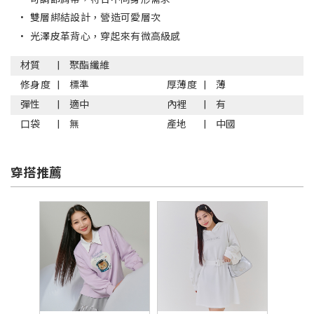
•
雙層綁結設計，營造可愛層次
•
光澤皮革背心，穿起來有微高級感
材質
聚酯纖維
修身度
標準
厚薄度
薄
彈性
適中
內裡
有
口袋
無
產地
中國
穿搭推薦