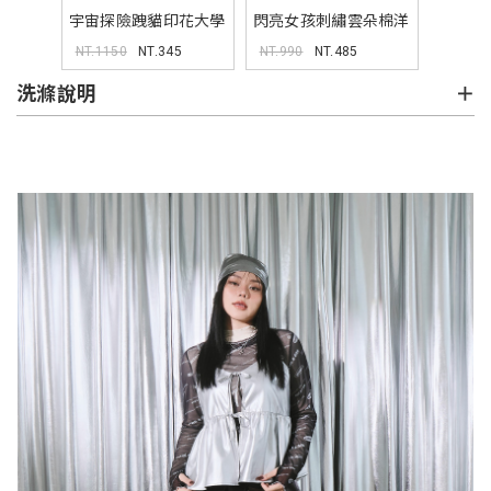
宇宙探險跩貓印花大學
閃亮女孩刺繡雲朵棉洋
TEE(unisex)
裝(附腰帶)
NT.1150
NT.345
NT.990
NT.485
(MIND.A.DAY聯名)
洗滌說明