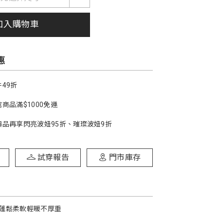
加入購物車
惠
49折
商品滿$1000免運
價品再享閃亮波妞95折、璀璨波妞9折
試穿報告
門市庫存
蓬鬆柔軟輕暖不厚重