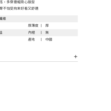
搭，多穿連帽背心版型
臀不怕受拘束好看又舒適
纖維
厚薄度
厚
佳
內裡
無
產地
中國