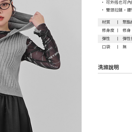
•
可外搭也可內
•
雙頭拉鏈，腰
材質
聚酯
修身度
修身
彈性
彈性
口袋
無
洗滌說明