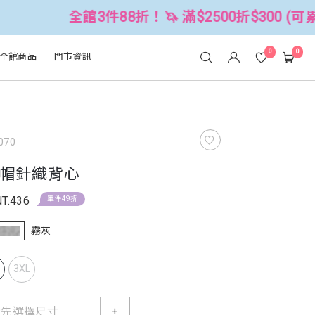
全館3件88折！🦄 滿$2500折$300 (可累折）
0
0
全館商品
門市資訊
070
帽針織背心
NT.436
單件49折
霧灰
L
3XL
請先選擇尺寸
+