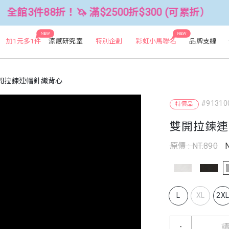
8折！🦄 滿$2500折$300 (可累折）
NEW
NEW
加1元多1件
涼感研究室
特別企劃
彩虹小馬聯名
品牌支線
開拉鍊連帽針織背心
#91310
特價品
雙開拉鍊連
原價 : NT.890
L
XL
2X
-