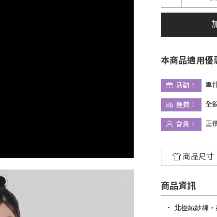
本商品適用優
單件
活動
全館
運費
正
會員
商品尺寸
商品資訊
•
北極絨紗線，