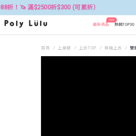
滿$2500折$300 (可累折）
全館3件8
NEW
最新商品
熱銷TOP30
首頁
上身類
上衣TOP
無袖上衣
雙