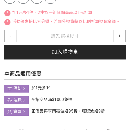
!
加1元多1件，2件為一組低價商品以1元計算
!
活動優惠採比例分攤，若部分退貨將以比例折算退還金額。
請先選擇尺寸
-
+
加入購物車
本商品適用優惠
加1元多1件
活動
全館商品滿$1000免運
運費
正價品再享閃亮波妞95折、璀璨波妞9折
會員