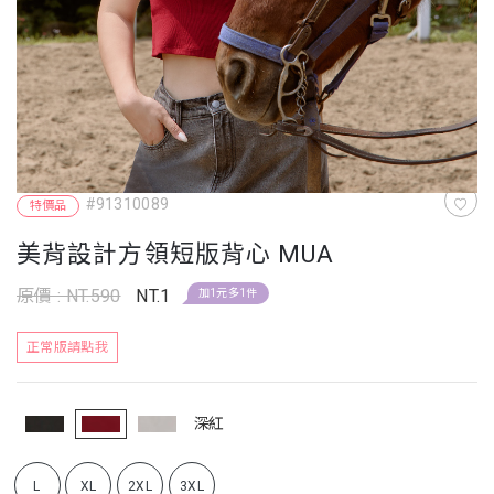
#91310089
特價品
美背設計方領短版背心 MUA
原價 : NT.590
NT.1
加1元多1件
正常版請點我
深紅
L
XL
2XL
3XL