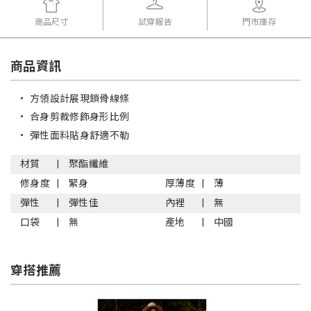
商品尺寸
試穿報告
門市庫存
商品資訊
•
方領設計展現鎖骨線條
•
合身剪裁修飾身形比例
•
彈性面料貼身舒適不勒
材質
聚酯纖維
修身度
緊身
厚薄度
薄
彈性
彈性佳
內裡
無
口袋
無
產地
中國
穿搭推薦