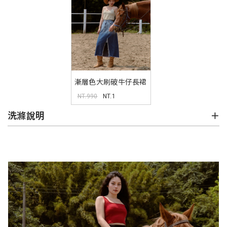
漸層色大刷破牛仔長裙
MUA
NT.990
NT.1
洗滌說明