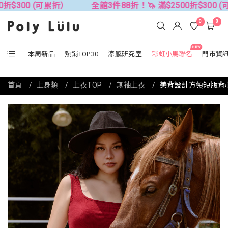
可累折）
全館3件88折！🦄 滿$2500折$300 (可累折）
0
0
NEW
本周新品
熱銷TOP30
涼感研究室
彩虹小馬聯名
門市資
首頁
上身類
上衣TOP
無袖上衣
美背設計方領短版背心