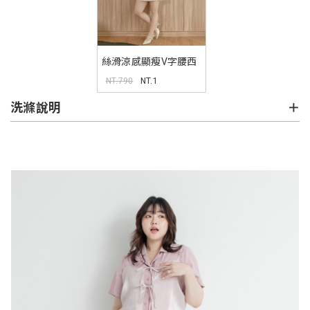
絲滑涼感顯瘦V字腰西
裝短裙 MISS
NT.790
NT.1
洗滌說明