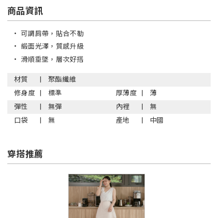
商品資訊
•
可調肩帶，貼合不勒
•
緞面光澤，質感升級
•
滑順垂墜，層次好搭
材質
聚酯纖維
修身度
標準
厚薄度
薄
彈性
無彈
內裡
無
口袋
無
產地
中國
穿搭推薦