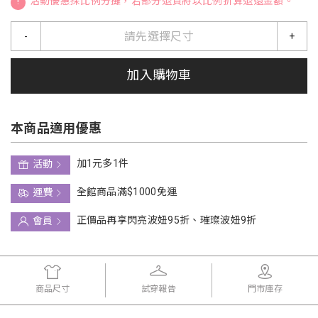
!
活動優惠採比例分攤，若部分退貨將以比例折算退還金額。
請先選擇尺寸
-
+
加入購物車
本商品適用優惠
加1元多1件
活動
全館商品滿$1000免運
運費
正價品再享閃亮波妞95折、璀璨波妞9折
會員
商品尺寸
試穿報告
門市庫存