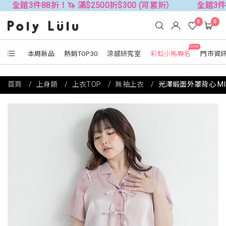
件88折！🦄 滿$2500折$300 (可累折）
全館3件88折！🦄
0
0
NEW
本周新品
熱銷TOP30
涼感研究室
彩虹小馬聯名
門市資
首頁
上身類
上衣TOP
無袖上衣
光澤緞面外罩背心 MI