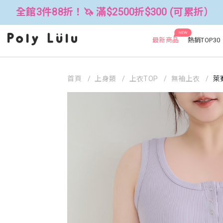
折！🦄 滿$2500折$300 (可累折）
NEW
最新商品
熱銷TOP30
首頁
上身類
上衣TOP
無袖上衣
萊