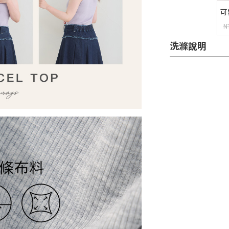
可
透
N
洗滌說明