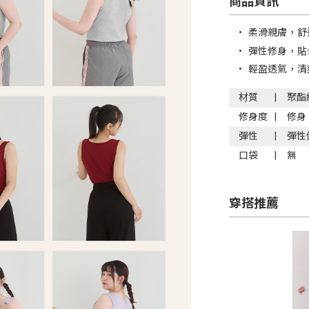
商品資訊
•
柔滑親膚，舒
•
彈性修身，貼
•
輕盈透氣，清
材質
聚酯
修身度
修身
彈性
彈性
口袋
無
穿搭推薦