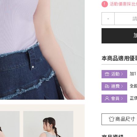
!
活動優惠採比
-
本商品適用優
加
活動
全館
運費
正
會員
商品尺寸