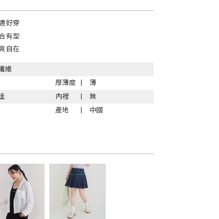
適好穿
合有型
爽自在
纖維
厚薄度
薄
佳
內裡
無
產地
中國