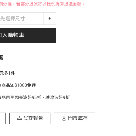
例分攤，若部分退貨將以比例折算退還金額。
請先選擇尺寸
+
加入購物車
惠
1元多1件
商品滿$1000免運
價品再享閃亮波妞95折、璀璨波妞9折
試穿報告
門市庫存