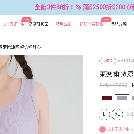
全館3件88折！🦄 滿$2500折$300 (可累折）
NEW
NEW
加1元多1件
涼感研究室
特別企劃
彩虹小馬聯名
品牌支線
賽爾微涼圓領坑條背心
#91310
特價品
萊賽爾微涼
原價 : NT.590
N
L
XL
2X
!
加1元多1件