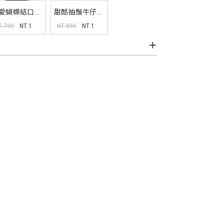
愛蝴蝶結口袋
甜酷抽鬚牛仔百
膚連帽外套
褶短裙
T.790
NT.1
NT.890
NT.1