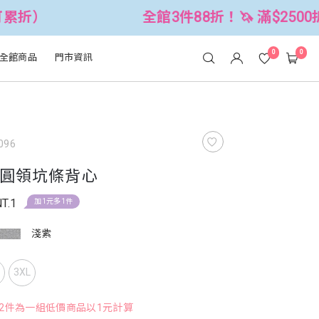
全館3件88折！🦄 滿$2500折$300 (可累
0
0
全館商品
門市資訊
096
圓領坑條背心
T.1
加1元多1件
淺紫
L
3XL
，2件為一組低價商品以1元計算