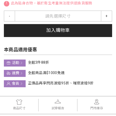
!
此為貼身衣物，基於衛生考量無法提供退換貨服務
請先選擇尺寸
-
+
加入購物車
本商品適用優惠
全館3件88折
活動
全館商品滿$1000免運
運費
正價品再享閃亮波妞95折、璀璨波妞9折
會員
商品尺寸
試穿報告
門市庫存