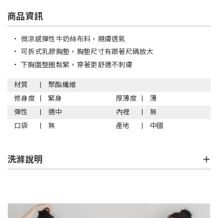
商品資訊
•
微涼感彈性牛奶絲布料，親膚透氣
•
可拆式乳膠胸墊，胸墊尺寸有跟著尺碼放大
•
下胸圍整圈鬆緊，穿著更舒適不刺膚
材質
聚酯纖維
修身度
緊身
厚薄度
薄
彈性
適中
內裡
無
口袋
無
產地
中國
洗滌說明