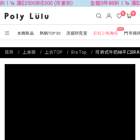
滿$2500折$300 (可累折）
全館3件88折！🦄 滿$2500折
0
0
NEW
本周新品
熱銷TOP30
涼感研究室
彩虹小馬聯名
門市資
首頁
上身類
上衣TOP
Bra Top
可拆式牛奶絲平口BRATO