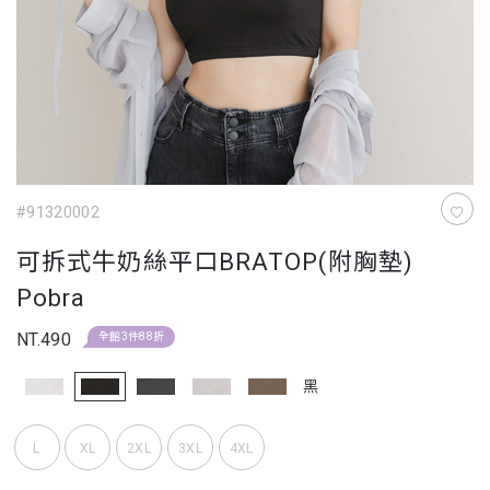
#91320002
可拆式牛奶絲平口BRATOP(附胸墊)
Pobra
NT.490
全館3件88折
黑
L
XL
2XL
3XL
4XL