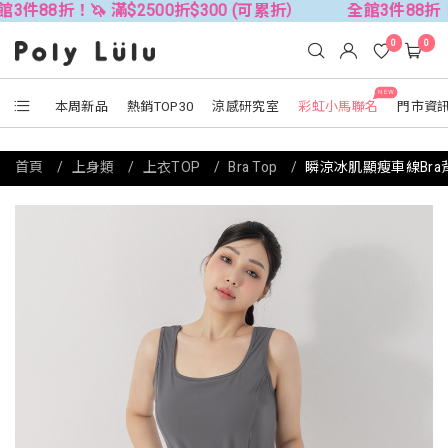
 滿$2500折$300 (可累折）
全館3件88折！🦄 滿$250
0
0
NEW
本周新品
熱銷TOP30
涼感研究室
彩虹小馬聯名
門市資
首頁
上身類
上衣TOP
Bra Top
瞬涼冰肌顯瘦車線Bra背心