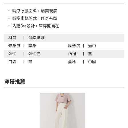
•
瞬涼冰肌面料，清爽親膚
•
顯瘦車線剪裁，修身有型
•
內建Bra設計，單穿更自在
材質
聚酯纖維
修身度
緊身
厚薄度
適中
彈性
彈性佳
內裡
無
口袋
無
產地
中國
穿搭推薦