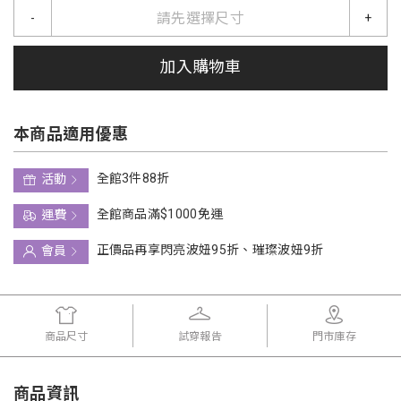
請先選擇尺寸
-
+
加入購物車
本商品適用優惠
全館3件88折
活動
全館商品滿$1000免運
運費
正價品再享閃亮波妞95折、璀璨波妞9折
會員
商品尺寸
試穿報告
門市庫存
商品資訊