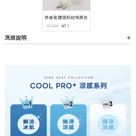
修身寬腰頭斜紋棉男友
長褲
NT.990
NT.1
洗滌說明