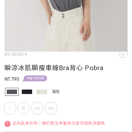
#91320019
瞬涼冰肌顯瘦車線Bra背心 Pobra
NT.790
全館3件88折
深灰
L
XL
2XL
3XL
!
此為貼身衣物，基於衛生考量無法提供退換貨服務