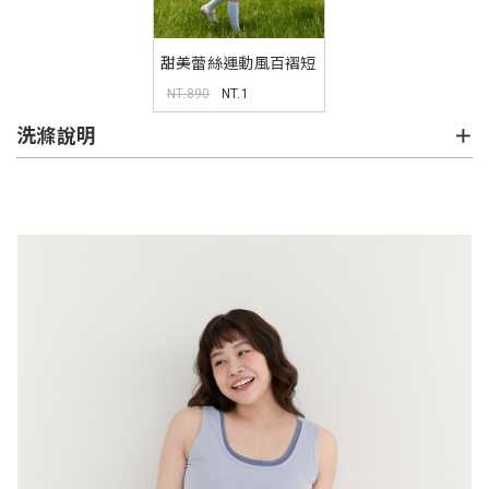
甜美蕾絲運動風百褶短
裙
NT.890
NT.1
洗滌說明