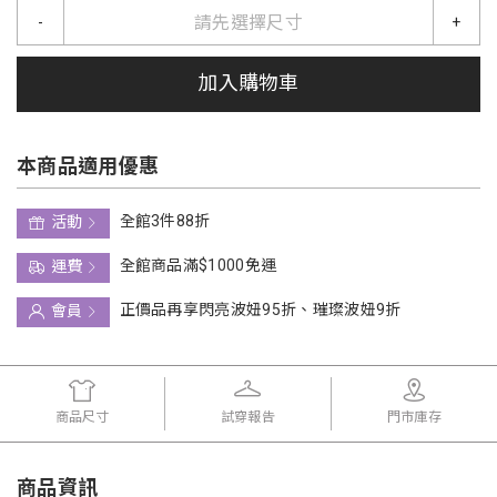
請先選擇尺寸
-
+
加入購物車
本商品適用優惠
全館3件88折
活動
全館商品滿$1000免運
運費
正價品再享閃亮波妞95折、璀璨波妞9折
會員
商品尺寸
試穿報告
門市庫存
商品資訊