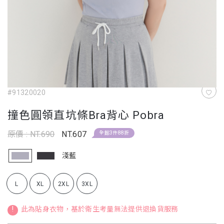
#91320020
撞色圓領直坑條Bra背心 Pobra
原價 : NT.690
NT.607
全館3件88折
淺藍
L
XL
2XL
3XL
!
此為貼身衣物，基於衛生考量無法提供退換貨服務