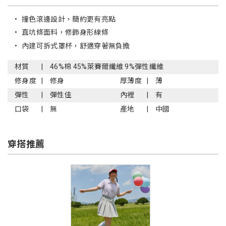
•
撞色滾邊設計，簡約更有亮點
•
直坑條面料，修飾身形線條
•
內建可拆式罩杯，舒適穿著無負擔
材質
46%棉 45%萊賽爾纖維 9%彈性纖維
修身度
修身
厚薄度
薄
彈性
彈性佳
內裡
有
口袋
無
產地
中國
穿搭推薦