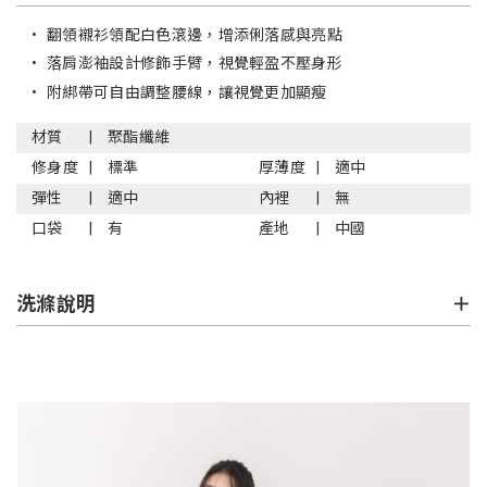
•
翻領襯衫領配白色滾邊，增添俐落感與亮點
•
落肩澎袖設計修飾手臂，視覺輕盈不壓身形
•
附綁帶可自由調整腰線，讓視覺更加顯瘦
材質
聚酯纖維
修身度
標準
厚薄度
適中
彈性
適中
內裡
無
口袋
有
產地
中國
洗滌說明