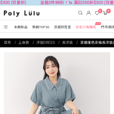
 (可累折）
全館3件88折！🦄 滿$2500折$300 (可累折）
0
0
NEW
本周新品
熱銷TOP30
涼感研究室
彩虹小馬聯名
門市資
首頁
上身類
洋裝DRESS
長洋裝
滾邊撞色澎袖長洋裝(