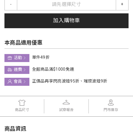
請先選擇尺寸
-
+
加入購物車
本商品適用優惠
單件49折
活動
全館商品滿$1000免運
運費
正價品再享閃亮波妞95折、璀璨波妞9折
會員
商品尺寸
試穿報告
門市庫存
商品資訊