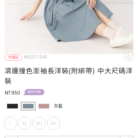
#92311240
特價品
滾邊撞色澎袖長洋裝(附綁帶) 中大尺碼洋
裝
NT.950
單件49折
灰藍
L
XL
2XL
3XL