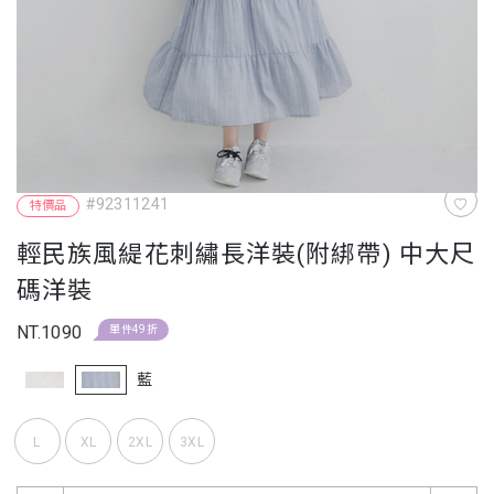
#92311241
特價品
輕民族風緹花刺繡長洋裝(附綁帶) 中大尺
碼洋裝
NT.1090
單件49折
藍
L
XL
2XL
3XL