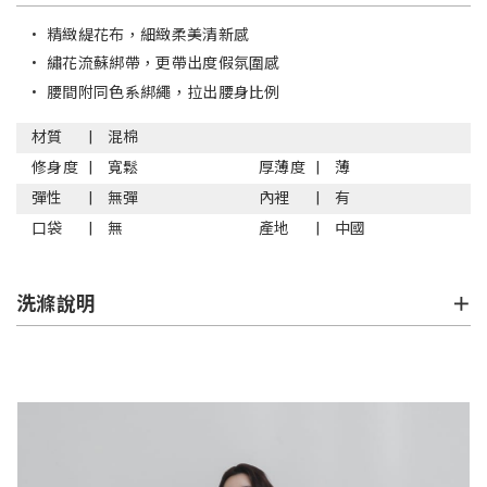
•
精緻緹花布，細緻柔美清新感
•
繡花流蘇綁帶，更帶出度假氛圍感
•
腰間附同色系綁繩，拉出腰身比例
材質
混棉
修身度
寬鬆
厚薄度
薄
彈性
無彈
內裡
有
口袋
無
產地
中國
洗滌說明