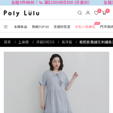
全館3件88折！🦄 滿$2500折$300 (可累折）
全館3件88折
0
0
NEW
本周新品
熱銷TOP30
涼感研究室
彩虹小馬聯名
門市資
首頁
上身類
洋裝DRESS
長洋裝
輕民族風緹花刺繡長洋