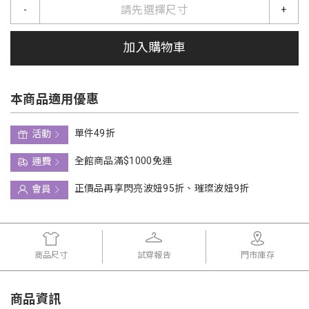
請先選擇尺寸
-
+
加入購物車
本商品適用優惠
單件49折
活動
全館商品滿$1000免運
運費
正價品再享閃亮波妞95折、璀璨波妞9折
會員
商品尺寸
試穿報告
門市庫存
商品資訊