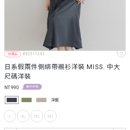
#92311243
特價品
日系假兩件側綁帶襯衫洋裝 MISS. 中大
尺碼洋裝
NT.990
單件49折
深藍
L
XL
2XL
3XL