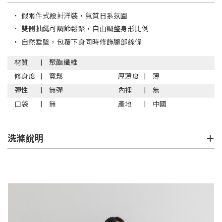
•
假兩件式設計洋裝，氣質日系氛圍
•
雙側抽繩可調節鬆緊，自由調整身形比例
•
自然垂墜，包覆下身同時修飾腿部線條
材質
聚酯纖維
修身度
寬鬆
厚薄度
薄
彈性
無彈
內裡
無
口袋
無
產地
中國
洗滌說明