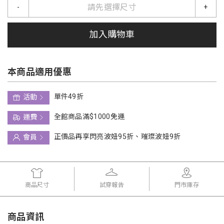
請先選擇尺寸
-
+
加入購物車
本商品適用優惠
單件49折
活動
全館商品滿$1000免運
運費
正價品再享閃亮波妞95折、璀璨波妞9折
會員
商品尺寸
試穿報告
門市庫存
商品資訊