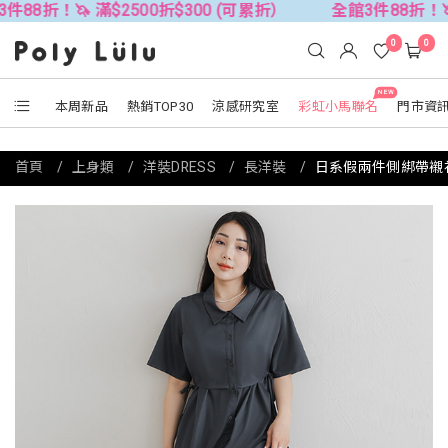
 滿$2500折$300 (可累折）
全館3件88折！🦄 滿$250
0
0
NEW
本周新品
熱銷TOP30
涼感研究室
彩虹小馬聯名
門市資
首頁
上身類
洋裝DRESS
長洋裝
日系假兩件側綁帶襯衫洋