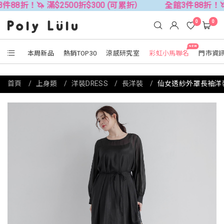
🦄 滿$2500折$300 (可累折）
全館3件88折！🦄 滿$25
0
0
NEW
本周新品
熱銷TOP30
涼感研究室
彩虹小馬聯名
門市資
首頁
上身類
洋裝DRESS
長洋裝
仙女透紗外罩長袖洋裝(