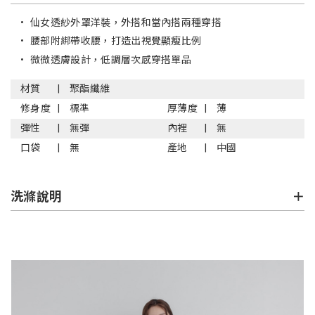
•
仙女透紗外罩洋裝，外搭和當內搭兩種穿搭
•
腰部附綁帶收腰，打造出視覺顯瘦比例
•
微微透膚設計，低調層次感穿搭單品
材質
聚酯纖維
修身度
標準
厚薄度
薄
彈性
無彈
內裡
無
口袋
無
產地
中國
洗滌說明