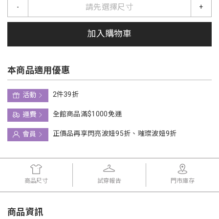
請先選擇尺寸
-
+
加入購物車
本商品適用優惠
2件39折
活動
全館商品滿$1000免運
運費
正價品再享閃亮波妞95折、璀璨波妞9折
會員
商品尺寸
試穿報告
門市庫存
商品資訊