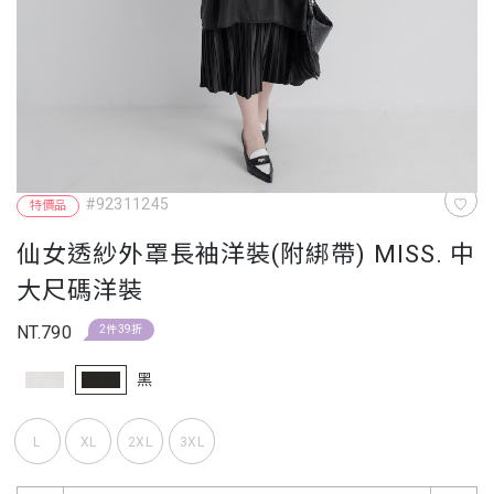
#92311245
特價品
仙女透紗外罩長袖洋裝(附綁帶) MISS. 中
大尺碼洋裝
NT.790
2件39折
黑
L
XL
2XL
3XL