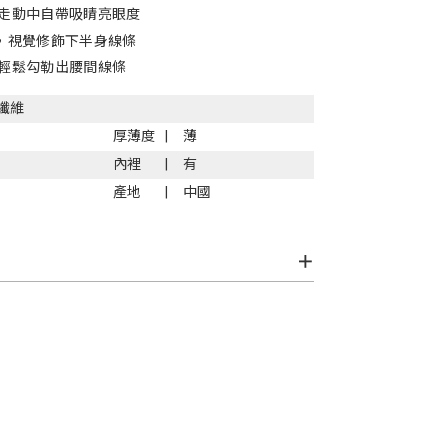
走動中自帶吸睛亮眼度
，視覺修飾下半身線條
輕鬆勾勒出腰間線條
纖維
厚薄度
薄
內裡
有
產地
中國