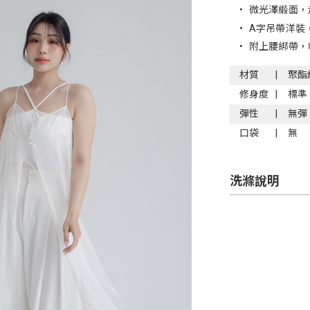
•
微光澤緞面，
•
A字吊帶洋裝
•
附上腰綁帶，
材質
聚酯
修身度
標準
彈性
無彈
口袋
無
洗滌說明