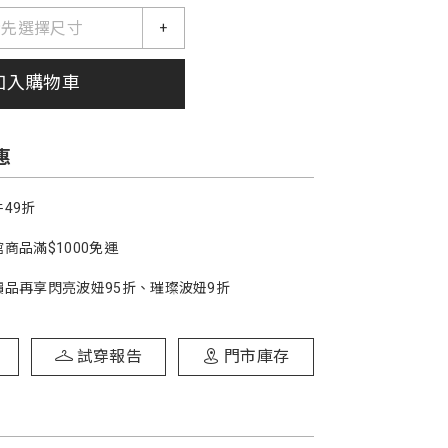
請先選擇尺寸
+
加入購物車
惠
49折
商品滿$1000免運
價品再享閃亮波妞95折、璀璨波妞9折
試穿報告
門市庫存