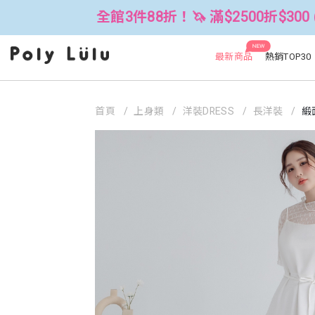
全館3件88折！🦄 滿$2500折$300 (可累折）
NEW
最新商品
熱銷TOP30
首頁
上身類
洋裝DRESS
長洋裝
緞