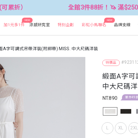
全館3件88折！🦄 滿$2500折$300 (
NEW
NEW
加1元多1件
涼感研究室
特別企劃
彩虹小馬聯名
品牌支線
面A字可調式吊帶洋裝(附綁帶) MISS. 中大尺碼洋裝
#92311
特價品
緞面A字可調
中大尺碼洋
NT.890
單件49
L
XL
2X