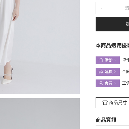
-
本商品適用優
單件
活動
全館
運費
正
會員
商品尺寸
商品資訊