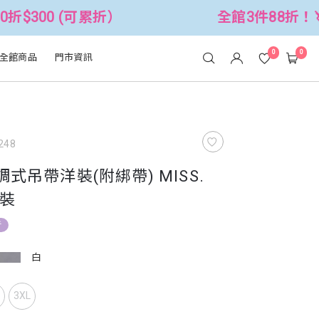
可累折）
全館3件88折！🦄 滿$2500折
0
0
全館商品
門市資訊
248
式吊帶洋裝(附綁帶) MISS.
裝
折
白
L
3XL