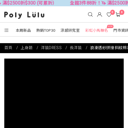
0折$300 (可累折）
全館3件88折！🦄 滿$2500折$300 
0
0
NEW
本周新品
熱銷TOP30
涼感研究室
彩虹小馬聯名
門市資
首頁
上身類
洋裝DRESS
長洋裝
浪漫透紗拼接斜紋棉