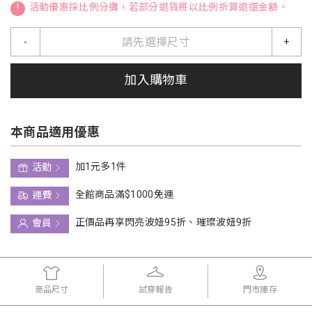
!
活動優惠採比例分攤，若部分退貨將以比例折算退還金額。
請先選擇尺寸
-
+
加入購物車
本商品適用優惠
加1元多1件
活動
全館商品滿$1000免運
運費
正價品再享閃亮波妞95折、璀璨波妞9折
會員
商品尺寸
試穿報告
門市庫存