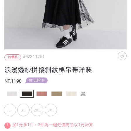
#92311251
特價品
浪漫透紗拼接斜紋棉吊帶洋裝
NT.1190
加1元多1件
黑
L
XL
2XL
3XL
!
加1元多1件，2件為一組低價商品以1元計算