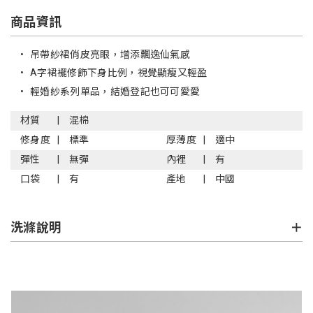
商品資訊
•
吊帶紗裙俏皮亮眼，增添飄逸仙氣感
•
A字裙襬修飾下身比例，視覺顯瘦又輕盈
•
輕婚紗系列單品，結婚登記也可可愛愛
材質
混棉
修身度
標準
厚薄度
適中
彈性
無彈
內裡
有
口袋
有
產地
中國
洗滌說明