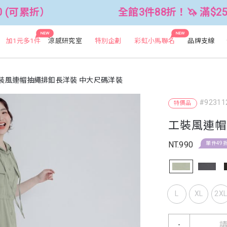
）
全館3件88折！🦄 滿$2500折$30
NEW
NEW
加1元多1件
涼感研究室
特別企劃
彩虹小馬聯名
品牌支線
裝風連帽抽繩排釦長洋裝 中大尺碼洋裝
#92311
特價品
工裝風連帽
NT.990
單件49
L
XL
2X
-