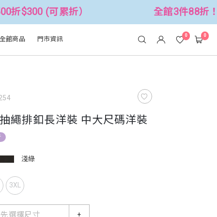
0 (可累折）
全館3件88折！🦄 滿$25
0
0
全館商品
門市資訊
254
抽繩排釦長洋裝 中大尺碼洋裝
折
淺綠
L
3XL
請先選擇尺寸
+