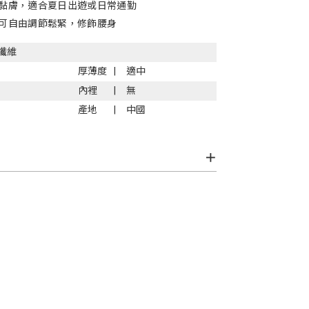
黏膚，適合夏日出遊或日常通勤
可自由調節鬆緊，修飾腰身
纖維
厚薄度
適中
內裡
無
產地
中國