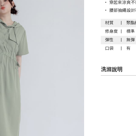
•
穿起來涼爽不
•
腰部抽繩設計
材質
聚酯
修身度
標準
彈性
無彈
口袋
有
洗滌說明