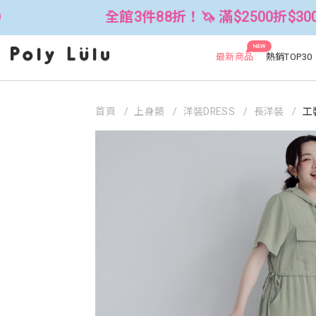
全館3件88折！🦄 滿$2500折$300 (可累折
NEW
最新商品
熱銷TOP30
首頁
上身類
洋裝DRESS
長洋裝
工