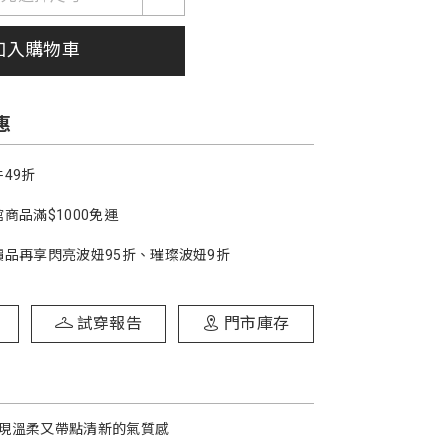
加入購物車
惠
49折
商品滿$1000免運
價品再享閃亮波妞95折、璀璨波妞9折
試穿報告
門市庫存
現溫柔又帶點清新的氣質感