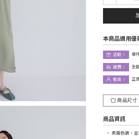
本商品適用優
單件
活動
全館
運費
正
會員
商品尺寸
商品資訊
•
柔霧色調，呈