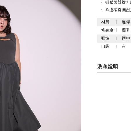
•
抓皺設計提升
•
傘擺裙身自然
材質
混棉
修身度
標準
彈性
適中
口袋
有
洗滌說明