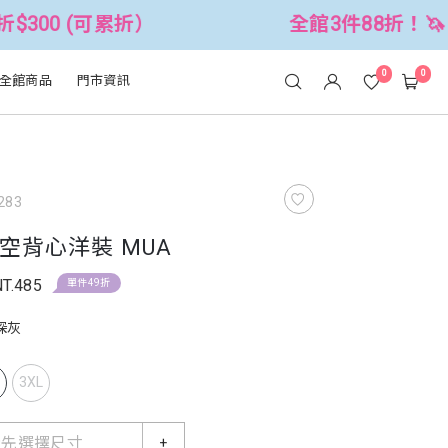
累折）
全館3件88折！🦄 滿$2500折$
0
0
全館商品
門市資訊
283
空背心洋裝 MUA
NT.485
單件49折
深灰
L
3XL
請先選擇尺寸
+