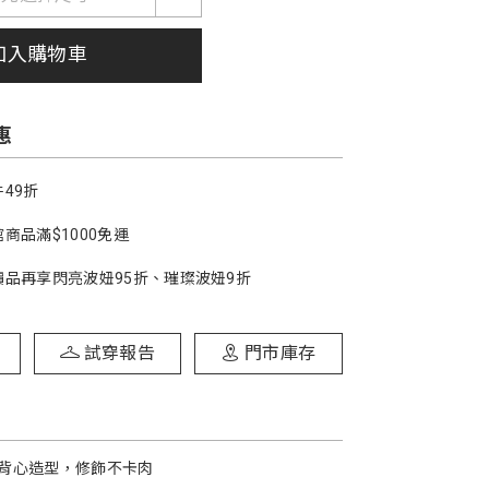
加入購物車
惠
49折
商品滿$1000免運
價品再享閃亮波妞95折、璀璨波妞9折
試穿報告
門市庫存
背心造型，修飾不卡肉