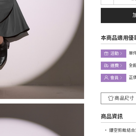
本商品適用優
單件
活動
全館
運費
正
會員
商品尺寸
商品資訊
•
鏤空剪裁結合