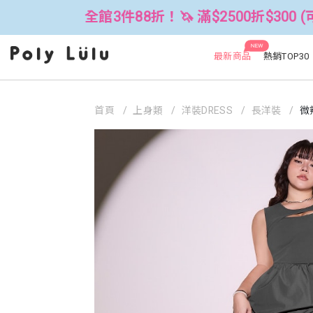
全館3件88折！🦄 滿$2500折$300 (可累折）
NEW
最新商品
熱銷TOP30
首頁
上身類
洋裝DRESS
長洋裝
微