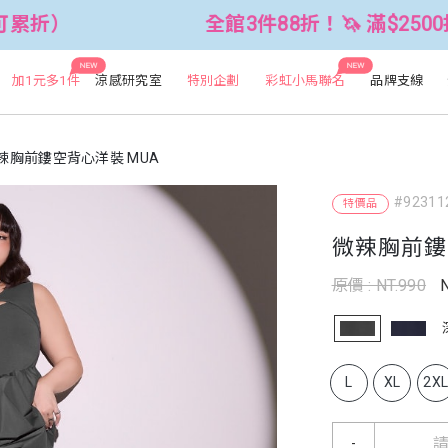
全館3件88折！🦄 滿$2500折$300 (可
NEW
NEW
加1元多1件
涼感研究室
特別企劃
彩虹小馬聯名
品牌支線
辣胸前鏤空背心洋裝 MUA
#92311
特價品
微辣胸前鏤
原價 : NT.990
L
XL
2X
-