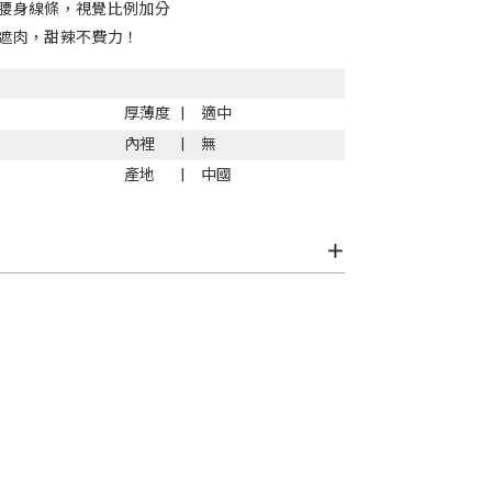
腰身線條，視覺比例加分
遮肉，甜辣不費力！
厚薄度
適中
內裡
無
產地
中國