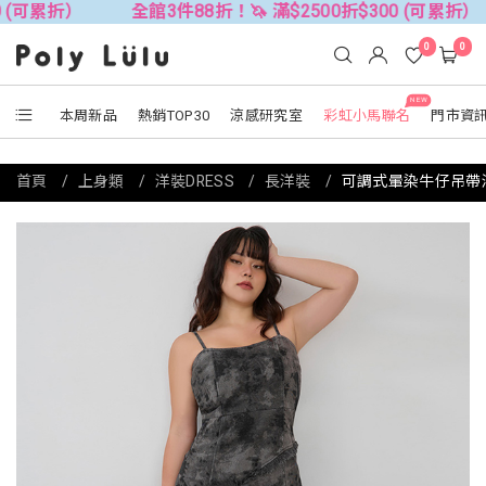
累折）
全館3件88折！🦄 滿$2500折$300 (可累折）
全
0
0
NEW
本周新品
熱銷TOP30
涼感研究室
彩虹小馬聯名
門市資
首頁
上身類
洋裝DRESS
長洋裝
可調式暈染牛仔吊帶