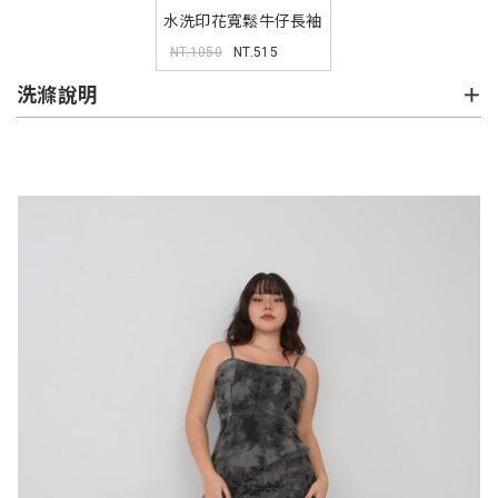
水洗印花寬鬆牛仔長袖
襯衫(unisex)
NT.1050
NT.515
洗滌說明