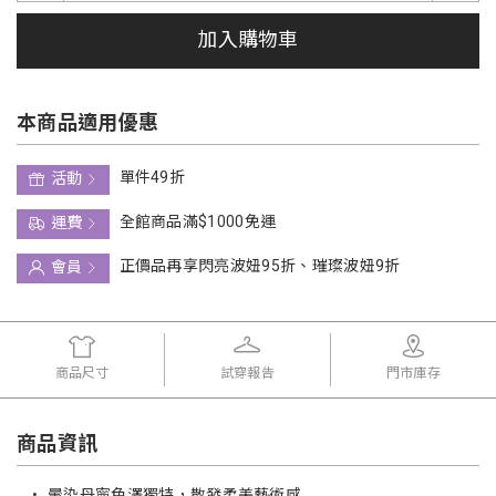
加入購物車
本商品適用優惠
單件49折
活動
全館商品滿$1000免運
運費
正價品再享閃亮波妞95折、璀璨波妞9折
會員
商品尺寸
試穿報告
門市庫存
商品資訊
•
暈染丹寧色澤獨特，散發柔美藝術感