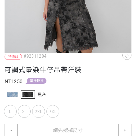
#92311284
特價品
可調式暈染牛仔吊帶洋裝
NT.1250
單件49折
黑灰
L
XL
2XL
3XL
請先選擇尺寸
-
+