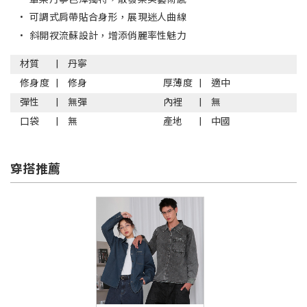
•
可調式肩帶貼合身形，展現迷人曲線
•
斜開衩流蘇設計，增添俏麗率性魅力
材質
丹寧
修身度
修身
厚薄度
適中
彈性
無彈
內裡
無
口袋
無
產地
中國
穿搭推薦