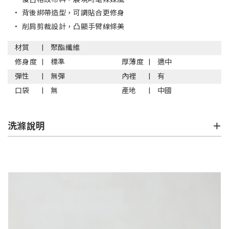
•
背後綁帶造型，可調貼合更修身
•
削肩剪裁設計，凸顯手臂線條美
材質
聚酯纖維
修身度
標準
厚薄度
適中
彈性
無彈
內裡
有
口袋
無
產地
中國
洗滌說明