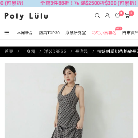
折）
全館3件88折！🦄 滿$2500折$300 (可累折）
全
0
0
NEW
本周新品
熱銷TOP30
涼感研究室
彩虹小馬聯名
門市資
首頁
上身類
洋裝DRESS
長洋裝
辣妹削肩綁帶格紋長洋