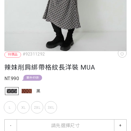
#92311292
特價品
辣妹削肩綁帶格紋長洋裝 MUA
NT.990
單件49折
黑
L
XL
2XL
3XL
請先選擇尺寸
-
+