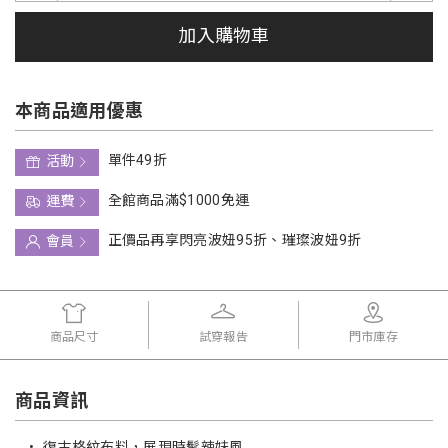
加入購物車
本商品適用優惠
單件49折
活動
全館商品滿$1000免運
運費
正價品再享閃亮波妞95折、璀璨波妞9折
會員
商品尺寸
試穿報告
門市庫存
商品資訊
•
復古格紋布料，展現時髦辣妹風