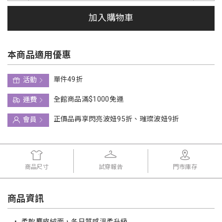
加入購物車
本商品適用優惠
單件49折
活動
全館商品滿$1000免運
運費
正價品再享閃亮波妞95折、璀璨波妞9折
會員
商品尺寸
試穿報告
門市庫存
商品資訊
•
柔軟麂皮絨面，冬日質感溫柔升級