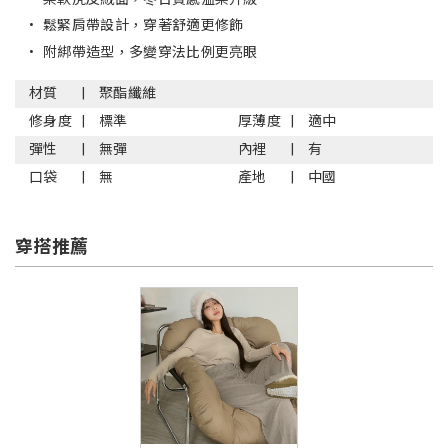
•
鬆緊肩帶設計，穿著舒適更修飾
•
附綁帶造型，多變穿法比例更亮眼
材質
聚酯纖維
修身度
標準
厚薄度
適中
彈性
無彈
內裡
有
口袋
無
產地
中國
穿搭推薦