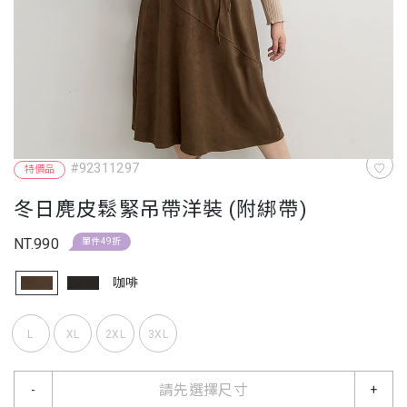
#92311297
特價品
冬日麂皮鬆緊吊帶洋裝 (附綁帶)
NT.990
單件49折
咖啡
L
XL
2XL
3XL
請先選擇尺寸
-
+