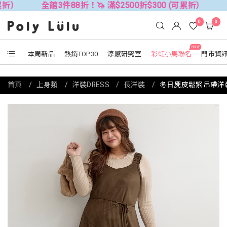
全館3件88折！🦄 滿$2500折$300 (可累折）
全館3件88折
0
0
NEW
本周新品
熱銷TOP30
涼感研究室
彩虹小馬聯名
門市資
首頁
上身類
洋裝DRESS
長洋裝
冬日麂皮鬆緊吊帶洋裝