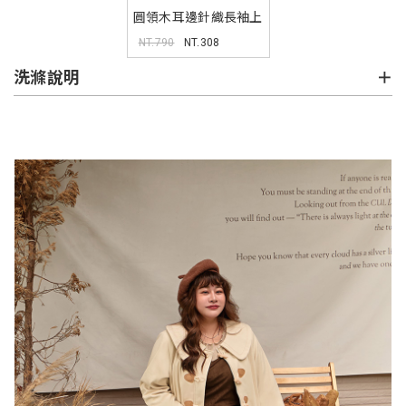
圓領木耳邊針織長袖上
衣
NT.790
NT.308
洗滌說明