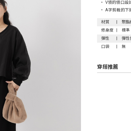
•
V領的領口設
•
A字剪裁的下
材質
聚酯
修身度
標準
彈性
彈性
口袋
無
穿搭推薦