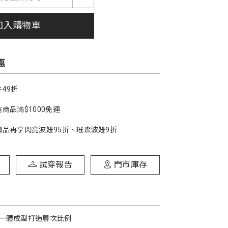
加入購物車
惠
49折
商品滿$1000免運
價品再享閃亮波妞95折、璀璨波妞9折
試穿報告
門市庫存
一體成型打造層次比例