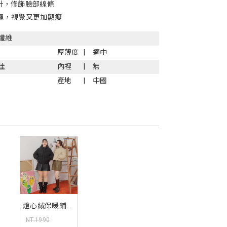
計，修飾臉部線條
擺，視覺又更加顯瘦
纖維
厚薄度
適中
佳
內裡
無
產地
中國
燈心絨保暖鋪棉
麵包外套
NT.1990