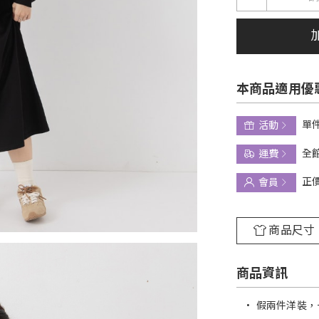
本商品適用優
單件
活動
全館
運費
正
會員
商品尺寸
商品資訊
•
假兩件洋裝，