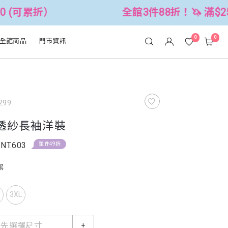
全館3件88折！🦄 滿$2500折$300
0
0
全館商品
門市資訊
299
透紗長袖洋裝
NT.603
單件49折
黑
L
3XL
請先選擇尺寸
+