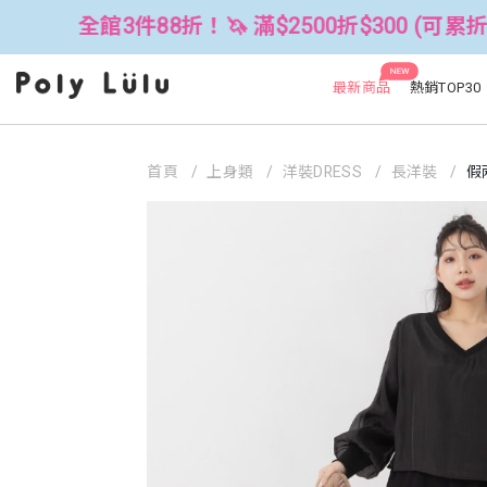
件88折！🦄 滿$2500折$300 (可累折）
NEW
最新商品
熱銷TOP30
首頁
上身類
洋裝DRESS
長洋裝
假