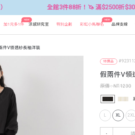
全館3件88折！🦄 滿$2500折$300 (可累折）
NEW
NEW
加1元多1件
涼感研究室
特別企劃
彩虹小馬聯名
品牌支線
兩件V領透紗長袖洋裝
#92311
特價品
假兩件V領
原價 : NT.1230
L
XL
2X
-