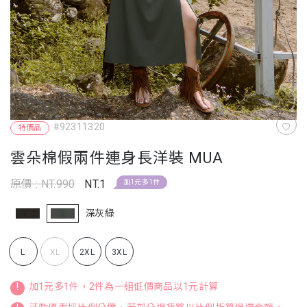
#92311320
特價品
雲朵棉假兩件連身長洋裝 MUA
原價 : NT.990
NT.1
加1元多1件
深灰綠
L
XL
2XL
3XL
!
加1元多1件，2件為一組低價商品以1元計算