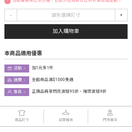
!
活動優惠採比例分攤，若部分退貨將以比例折算退還金額。
請先選擇尺寸
-
+
加入購物車
本商品適用優惠
加1元多1件
活動
全館商品滿$1000免運
運費
正價品再享閃亮波妞95折、璀璨波妞9折
會員
商品尺寸
試穿報告
門市庫存