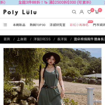
全館3件88折！🦄 滿$2500折$300 (可累折）
全館3件88折
0
0
NEW
本周新品
熱銷TOP30
涼感研究室
彩虹小馬聯名
門市資
首頁
上身類
洋裝DRESS
長洋裝
雲朵棉假兩件連身長洋