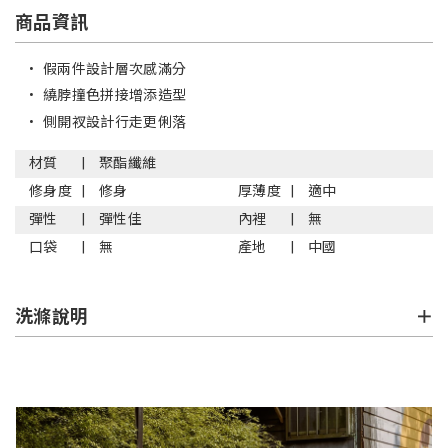
商品資訊
•
假兩件設計層次感滿分
•
繞脖撞色拼接增添造型
•
側開衩設計行走更俐落
材質
聚酯纖維
修身度
修身
厚薄度
適中
彈性
彈性佳
內裡
無
口袋
無
產地
中國
洗滌說明