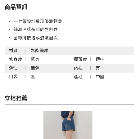
商品資訊
•
一字領設計展現優雅鎖骨
•
絲滑涼感布料輕盈舒適
•
蕾絲拼接增添浪漫層次
材質
聚酯纖維
修身度
緊身
厚薄度
適中
彈性
無彈
內裡
有
口袋
無
產地
中國
穿搭推薦