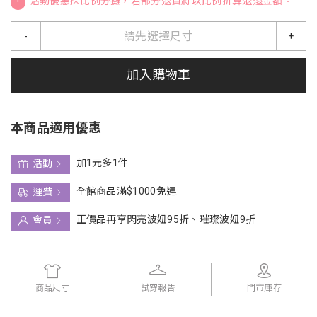
!
活動優惠採比例分攤，若部分退貨將以比例折算退還金額。
請先選擇尺寸
-
+
加入購物車
本商品適用優惠
加1元多1件
活動
全館商品滿$1000免運
運費
正價品再享閃亮波妞95折、璀璨波妞9折
會員
商品尺寸
試穿報告
門市庫存