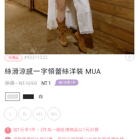
#92311322
特價品
絲滑涼感一字領蕾絲洋裝 MUA
原價 : NT.1250
NT.1
加1元多1件
白
L
XL
2XL
3XL
!
加1元多1件，2件為一組低價商品以1元計算