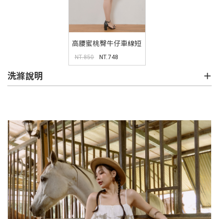
高腰蜜桃臀牛仔車線短
褲
NT.850
NT.748
洗滌說明