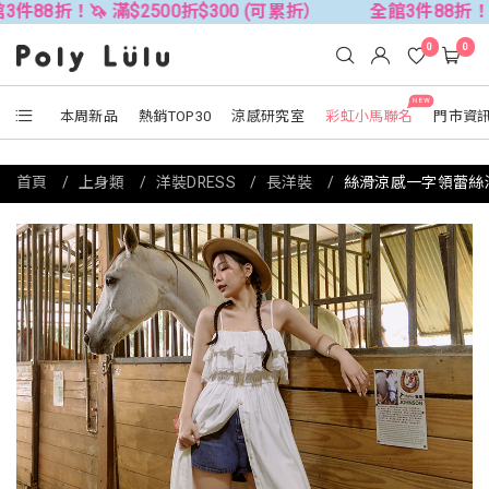
 滿$2500折$300 (可累折）
全館3件88折！🦄 滿$250
0
0
NEW
本周新品
熱銷TOP30
涼感研究室
彩虹小馬聯名
門市資
首頁
上身類
洋裝DRESS
長洋裝
絲滑涼感一字領蕾絲洋