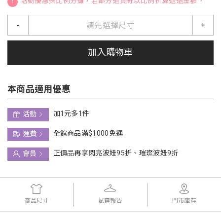
!
活動優惠採比例分攤，若部分退貨將以比例折算退還金額。
請先選擇尺寸
-
+
加入購物車
本商品適用優惠
加1元多1件
活動
全館商品滿$1000免運
運費
正價品再享閃亮波妞95折、璀璨波妞9折
會員
商品尺寸
試穿報告
門市庫存