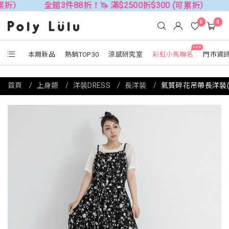
全館3件88折！🦄 滿$2500折$300 (可累折）
全館3件8
0
0
NEW
本周新品
熱銷TOP30
涼感研究室
彩虹小馬聯名
門市資
首頁
上身類
洋裝DRESS
長洋裝
氣質碎花吊帶長洋裝(