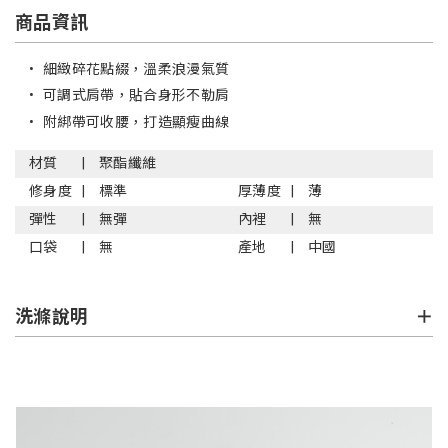
商品資訊
•
細緻碎花點綴，溫柔浪漫氣質
•
可調式肩帶，貼合身形不勒肩
•
附綁帶可收腰，打造顯瘦曲線
材質
聚酯纖維
修身度
標準
厚薄度
薄
彈性
無彈
內裡
無
口袋
無
產地
中國
洗滌說明