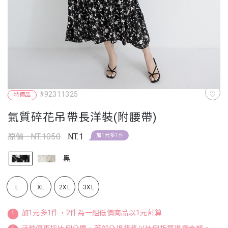
#92311325
特價品
氣質碎花吊帶長洋裝(附腰帶)
原價 : NT.1050
NT.1
加1元多1件
黑
L
XL
2XL
3XL
!
加1元多1件，2件為一組低價商品以1元計算